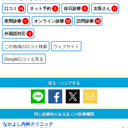
口コミ
ネット予約
休日診療
女医さん
14
3
2
11
夜間診療
オンライン診療
訪問診療
1
12
15
外国語対応
2
この地域の口コミ検索
ウェブサイト
Google口コミも見る
送る・シェアする
同じ診療科がある近くの医療機関
なかよし内科クリニック