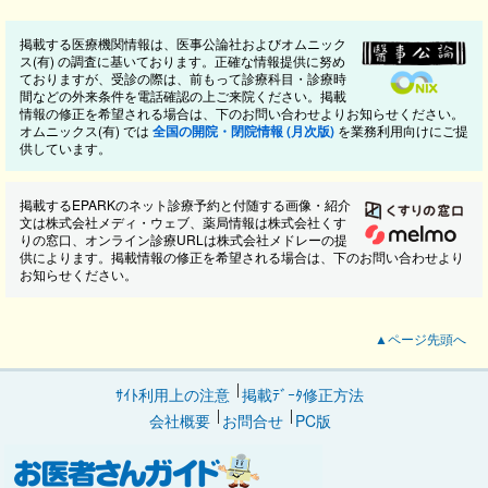
掲載する医療機関情報は、医事公論社およびオムニック
ス(有) の調査に基いております。正確な情報提供に努め
ておりますが、受診の際は、前もって診療科目・診療時
間などの外来条件を電話確認の上ご来院ください。掲載
情報の修正を希望される場合は、下のお問い合わせよりお知らせください。
オムニックス(有) では
全国の開院・閉院情報 (月次版)
を業務利用向けにご提
供しています。
掲載するEPARKのネット診療予約と付随する画像・紹介
文は株式会社メディ・ウェブ、薬局情報は株式会社くす
りの窓口、オンライン診療URLは株式会社メドレーの提
供によります。掲載情報の修正を希望される場合は、下のお問い合わせより
お知らせください。
▲ページ先頭へ
ｻｲﾄ利用上の注意
掲載ﾃﾞｰﾀ修正方法
会社概要
お問合せ
PC版