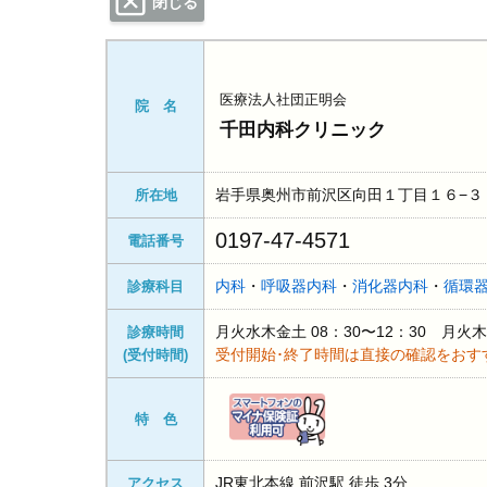
閉じる
医療法人社団正明会
院 名
千田内科クリニック
岩手県奥州市前沢区向田１丁目１６−３
所在地
0197-47-4571
電話番号
内科
・
呼吸器内科
・
消化器内科
・
循環
診療科目
月火水木金土 08：30〜12：30 月火木
診療時間
受付開始･終了時間は直接の確認をおす
(受付時間)
特 色
JR東北本線 前沢駅 徒歩 3分
アクセス