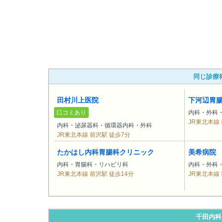
同じ診療
田村川上医院
下河辺胃
口コミあり
内科・外科
JR東北本線 
内科・泌尿器科・循環器内科・外科
JR東北本線 前沢駅 徒歩7分
たかはし内科胃腸科クリニック
美希病院
内科・胃腸科・リハビリ科
内科・外科・
JR東北本線 前沢駅 徒歩14分
JR東北本線 
千田内科