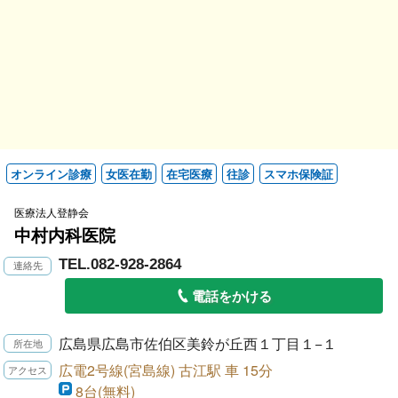
オンライン診療
女医在勤
在宅医療
往診
スマホ保険証
医療法人登静会
中村内科医院
TEL.082-928-2864
電話をかける
広島県広島市佐伯区美鈴が丘西１丁目１−１
広電2号線(宮島線) 古江駅 車 15分
8台(無料)