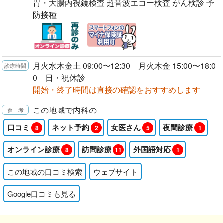
胃・大腸内視鏡検査 超音波エコー検査 がん検診 予
防接種
月火水木金土 09:00〜12:30 月火木金 15:00〜18:0
0 日・祝休診
開始・終了時間は直接の確認をおすすめします
この地域で内科の
口コミ
ネット予約
女医さん
夜間診療
8
2
5
1
オンライン診療
訪問診療
外国語対応
8
11
1
この地域の口コミ検索
ウェブサイト
Google口コミも見る