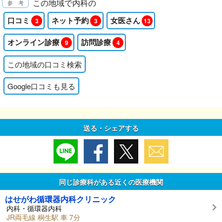
この地域で内科の
口コミ
ネット予約
女医さん
3
3
13
オンライン診療
訪問診療
9
4
この地域の口コミ検索
Google口コミも見る
送る・シェアする
同じ診療科がある近くの医療機関
はせがわ循環器内科クリニック
内科・循環器内科
JR両毛線 桐生駅 車 7分