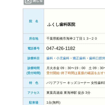
閉じる
院 名
ふくし歯科医院
千葉県船橋市海神２丁目１３−２０
所在地
047-426-1182
電話番号
歯科
・
小児歯科
・
矯正歯科
・
歯科口腔
診療科目
月火水金 09：30〜19：00 土 09
診療時間
受付開始･終了時間は直接の確認をおす
(受付時間)
バリアフリー キッズコーナー 女性歯科
特 色
東葉高速線 東海神駅 徒歩 3分
アクセス
1台(無料)
駐車場