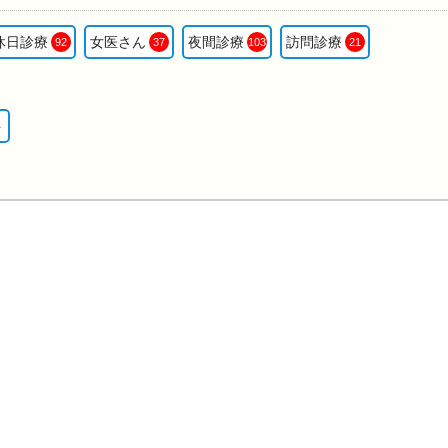
休日診療
女医さん
夜間診療
訪問診療
92
37
103
21
ト