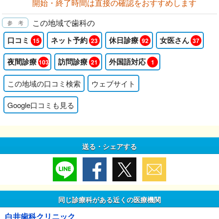
開始・終了時間は直接の確認をおすすめします
この地域で歯科の
口コミ
ネット予約
休日診療
女医さん
15
23
92
37
夜間診療
訪問診療
外国語対応
103
21
1
この地域の口コミ検索
ウェブサイト
Google口コミも見る
送る・シェアする
同じ診療科がある近くの医療機関
白井歯科クリニック