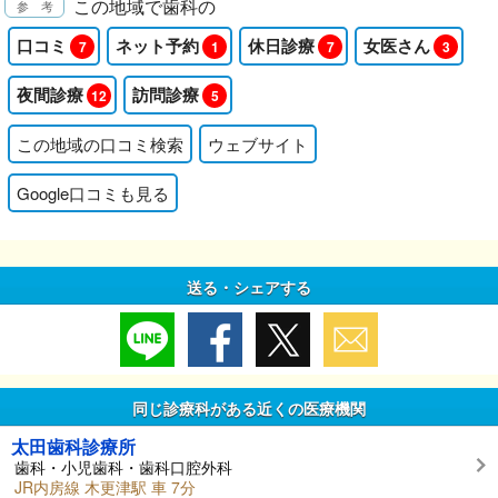
この地域で歯科の
口コミ
ネット予約
休日診療
女医さん
7
1
7
3
夜間診療
訪問診療
12
5
この地域の口コミ検索
ウェブサイト
Google口コミも見る
送る・シェアする
同じ診療科がある近くの医療機関
太田歯科診療所
歯科・小児歯科・歯科口腔外科
JR内房線 木更津駅 車 7分