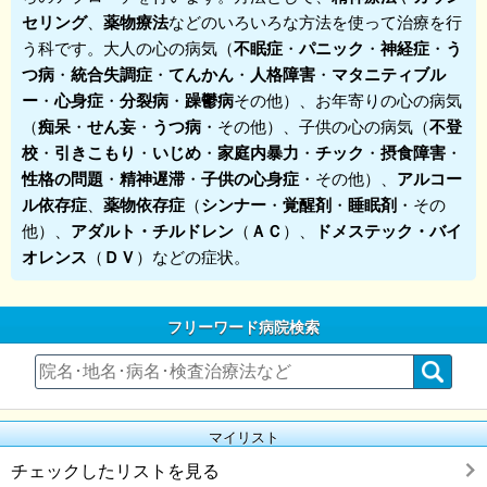
セリング
、
薬物療法
などのいろいろな方法を使って治療を行
う科です。大人の心の病気（
不眠症
・
パニック
・
神経症
・
う
つ病
・
統合失調症
・
てんかん
・
人格障害
・
マタニティブル
ー
・
心身症
・
分裂病
・
躁鬱病
その他）、お年寄りの心の病気
（
痴呆
・
せん妄
・
うつ病
・その他）、子供の心の病気（
不登
校
・
引きこもり
・
いじめ
・
家庭内暴力
・
チック
・
摂食障害
・
性格の問題
・
精神遅滞
・
子供の心身症
・その他）、
アルコー
ル依存症
、
薬物依存症
（
シンナー
・
覚醒剤
・
睡眠剤
・その
他）、
アダルト・チルドレン
（
ＡＣ
）、
ドメステック・バイ
オレンス
（
ＤＶ
）などの症状。
フリーワード病院検索
マイリスト
チェックしたリストを見る