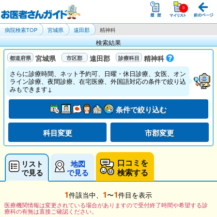
病院検索TOP
宮城県
遠田郡
精神科
検索結果
宮城県
遠田郡
精神科
さらに診療時間、ネット予約可、日曜・休日診療、女医、オン
ライン診療、夜間診療、在宅医療、外国語対応の条件で絞り込
みもできます↓
条件で絞り込む
科目変更
市郡変更
口コミを
リスト
地図
検索する
で見る
で見る
1
1
1
件該当中、
〜
件目を表示
医療機関情報は変更されている場合がありますので受付終了時間や希望する診
療科の有無は直接ご確認ください。