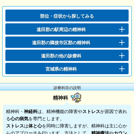
部位・症状から探してみる
遠田郡の駅周辺の精神科
遠田郡の隣接市区郡の精神科
遠田郡の他の診療科
宮城県の精神科
診療科目の説明
精神科
精神科
・
神経科
は、精神機能の障害や
ストレス
が原因で表れ
る
心の病気
を専門とします。
ストレス
は
体と心
を同時に障害しますが、精神科は主に心か
らのアプローチを行います。方法として、
精神療法
や
カウン