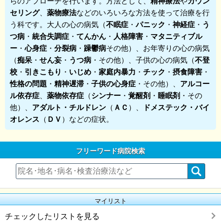
らのアプローチを行います。方法として、
精神療法
や
カウン
セリング
、
薬物療法
などのいろいろな方法を使って治療を行
う科です。大人の心の病気（
不眠症
・
パニック
・
神経症
・
う
つ病
・
統合失調症
・
てんかん
・
人格障害
・
マタニティブル
ー
・
心身症
・
分裂病
・
躁鬱病
その他）、お年寄りの心の病気
（
痴呆
・
せん妄
・
うつ病
・その他）、子供の心の病気（
不登
校
・
引きこもり
・
いじめ
・
家庭内暴力
・
チック
・
摂食障害
・
性格の問題
・
精神遅滞
・
子供の心身症
・その他）、
アルコー
ル依存症
、
薬物依存症
（
シンナー
・
覚醒剤
・
睡眠剤
・その
他）、
アダルト・チルドレン
（
ＡＣ
）、
ドメステック・バイ
オレンス
（
ＤＶ
）などの症状。
フリーワード病院検索
マイリスト
チェックしたリストを見る