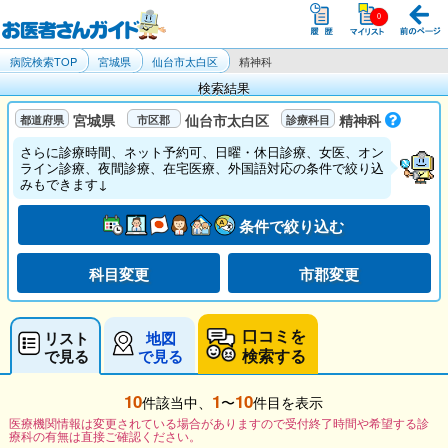
病院検索TOP
宮城県
仙台市太白区
精神科
検索結果
宮城県
仙台市太白区
精神科
さらに診療時間、ネット予約可、日曜・休日診療、女医、オン
ライン診療、夜間診療、在宅医療、外国語対応の条件で絞り込
みもできます↓
条件で絞り込む
科目変更
市郡変更
口コミを
リスト
地図
検索する
で見る
で見る
10
1
10
件該当中、
〜
件目を表示
医療機関情報は変更されている場合がありますので受付終了時間や希望する診
療科の有無は直接ご確認ください。