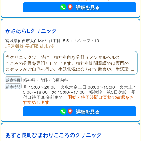
詳細を見る
かさはらLクリニック
宮城県
仙台市太白区
郡山1丁目15-5 エルシャフト101
JR常磐線 長町駅 徒歩7分
当クリニックは、特に、精神科的な分野（メンタルヘルス）、
こころの分野を専門としています。精神科訪問看護では専門の
スタッフがご自宅へ伺い、生活状況に合わせて助言や、生活環
境を整えるためにお手伝いをします。不登校や引きこもってい
精神科・内科・心療内科
る若者たちのために精神科デイケアも併設しています。子ども
からお年寄りまで精神的に悩み苦しんでいる人たちが、気軽に
月 15:00〜20:00 火水木金土日 08:00〜13:00 火木土 1
5:00〜18:00 水 15:00〜17:00 祝休診 第5日休診 受
精神科を受診し医療につながることを望んでいます。
付は終了30分前まで
開始・終了時間は直接の確認をお
すすめします
詳細を見る
あすと長町ひまわりこころのクリニック