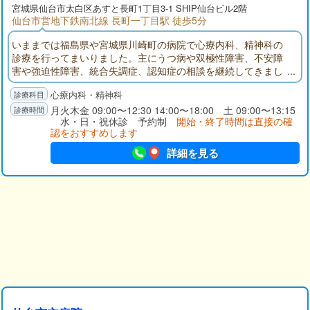
宮城県
仙台市太白区
あすと長町1丁目3-1 SHIP仙台ビル2階
仙台市営地下鉄南北線 長町一丁目駅 徒歩5分
いままでは福島県や宮城県川崎町の病院で心療内科、精神科の
診療を行ってまいりました。主にうつ病や双極性障害、不安障
害や強迫性障害、統合失調症、認知症の相談を継続してきまし
た。職場や生活のストレスも様変わりし、気分やからだの不調
心療内科・精神科
が現れることも多く、また物忘れや不眠などの問題があると生
活への影響が大きいものがあります。地元の皆様に相談しやす
月火木金 09:00〜12:30 14:00〜18:00 土 09:00〜13:15
水・日・祝休診 予約制
開始・終了時間は直接の確
いクリニックとして少しでもお役に立つことが出来れば幸いで
認をおすすめします
す。
詳細を見る