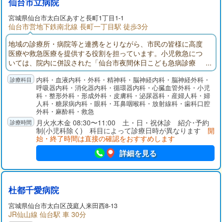
仙台市立病院
宮城県
仙台市太白区
あすと長町1丁目1-1
仙台市営地下鉄南北線 長町一丁目駅 徒歩3分
地域の診療所・病院等と連携をとりながら、市民の皆様に高度
医療や救急医療を提供する役割を担っています。小児救急につ
いては、院内に併設された「仙台市夜間休日こども急病診療
所」と救命救急センターで初期から三次救急まで対応できる体
内科・血液内科・外科・精神科・脳神経内科・脳神経外科・
制を整えています。また、出産前後の周産期医療についても新
呼吸器内科・消化器内科・循環器内科・心臓血管外科・小児
生児特定集中治療室（NICU）を新たに設置し、安心して出産で
科・整形外科・形成外科・皮膚科・泌尿器科・産婦人科・婦
きる環境を提供しています。
人科・糖尿病内科・眼科・耳鼻咽喉科・放射線科・歯科口腔
外科・麻酔科・救急
月火水木金 08:30〜11:00 土・日・祝休診 紹介･予約
制(小児科除く) 科目によって診療日時が異なります
開
始・終了時間は直接の確認をおすすめします
詳細を見る
杜都千愛病院
宮城県
仙台市太白区
茂庭人来田西8-13
JR仙山線 仙台駅 車 30分