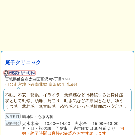
尾子クリニック
宮城県
仙台市太白区
富沢南2丁目17-8
仙台市営地下鉄南北線 富沢駅 徒歩9分
不眠、不安、緊張、イライラ、焦燥感などは持続すると身体症
状として動悸、頭痛、肩こり、吐き気などの原因となり、ゆう
うつ感、悲壮感、無意味感、恐怖感といった感情面の不安定さ
を引き起こす原因ともなります。どうかお一人で悩みをかかえ
精神科・心療内科
ず当院を一つの相談や解決の場として考えていただければと思
っていますので、どうぞお気軽に御来院下さい。
火水木金土 10:00〜14:00 火水金土 15:00〜18:00
月・日・祝休診 予約制 受付開始は30分前より
開
始・終了時間は直接の確認をおすすめします