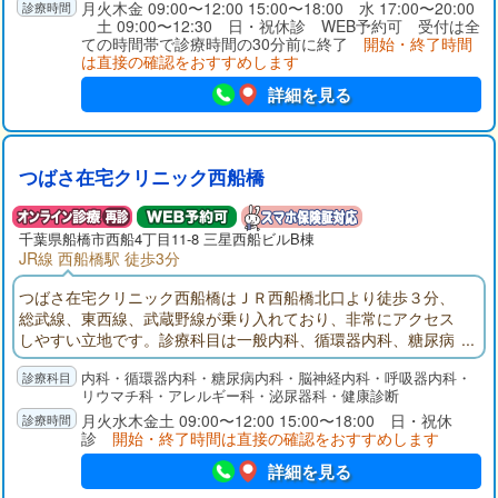
しい知識と技術を吸収し確かな治療を行います。既に診断され
月火木金 09:00〜12:00 15:00〜18:00 水 17:00〜20:00
土 09:00〜12:30 日・祝休診 WEB予約可 受付は全
ている方に限らず、心配な方も是非ご相談ください。
ての時間帯で診療時間の30分前に終了
開始・終了時間
は直接の確認をおすすめします
詳細を見る
つばさ在宅クリニック西船橋
千葉県
船橋市
西船4丁目11-8 三星西船ビルB棟
JR線 西船橋駅 徒歩3分
つばさ在宅クリニック西船橋はＪＲ西船橋北口より徒歩３分、
総武線、東西線、武蔵野線が乗り入れており、非常にアクセス
しやすい立地です。診療科目は一般内科、循環器内科、糖尿病
内科、脳神経内科、リウマチ科、呼吸器内科、アレルギー科の
内科・循環器内科・糖尿病内科・脳神経内科・呼吸器内科・
ほか、禁煙外来、睡眠時無呼吸症候群外来など幅広く診療を行
リウマチ科・アレルギー科・泌尿器科・健康診断
っております。土曜日18時まで外来診察が可能、ＷＥＢ予約も
月火水木金土 09:00〜12:00 15:00〜18:00 日・祝休
受け付けており、待ち時間が短くなるよう工夫しております。
診
開始・終了時間は直接の確認をおすすめします
詳細を見る