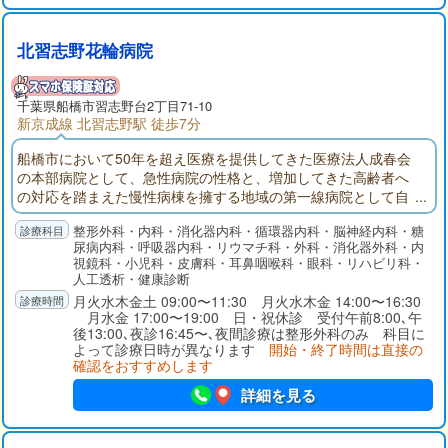
北習志野花輪病院
千葉県
船橋市
習志野台2丁目71-10
新京成線 北習志野駅 徒歩7分
船橋市において50年を超え医療を提供してきた医療法人成春会
の本部病院として、急性病院の性格と、増加してきた高齢者へ
の対応を踏まえた慢性病棟を擁する地域の第一線病院として自
負しております。人工透析センターでは永年蓄積したデータと
整形外科・内科・消化器内科・循環器内科・脳神経内科・糖
経験、最新の透析機械により外来・入院治療を行っておりま
尿病内科・呼吸器内科・リウマチ科・外科・消化器外科・内
す。人工関節脊椎センターでは関節や腰等の痛みの治療を行っ
視鏡科・小児科・皮膚科・耳鼻咽喉科・眼科・リハビリ科・
ております。特にひざ人工関節置換術は北海道や鹿児島、中
人工透析・健康診断
国・アメリカより手術を受けに来院頂いております。
月火水木金土 09:00〜11:30 月火水木金 14:00〜16:30
月水金 17:00〜19:00 日・祝休診 受付午前8:00､午
後13:00､夜診16:45〜､夜間診療は整形外科のみ 科目に
よって診療日時が異なります
開始・終了時間は直接の
確認をおすすめします
詳細を見る