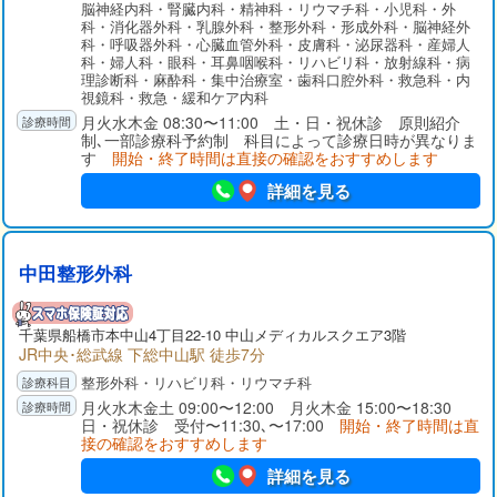
脳神経内科・腎臓内科・精神科・リウマチ科・小児科・外
濃い医療サービス、さらには急性期リハビリ、回復期・療養型
科・消化器外科・乳腺外科・整形外科・形成外科・脳神経外
病床、そして在宅療養に向けて患者さんが切れ目なく円滑に移
科・呼吸器外科・心臓血管外科・皮膚科・泌尿器科・産婦人
行できるよう取り組んでいます。
科・婦人科・眼科・耳鼻咽喉科・リハビリ科・放射線科・病
理診断科・麻酔科・集中治療室・歯科口腔外科・救急科・内
視鏡科・救急・緩和ケア内科
月火水木金 08:30〜11:00 土・日・祝休診 原則紹介
制､一部診療科予約制 科目によって診療日時が異なりま
す
開始・終了時間は直接の確認をおすすめします
詳細を見る
中田整形外科
千葉県
船橋市
本中山4丁目22-10 中山メディカルスクエア3階
JR中央･総武線 下総中山駅 徒歩7分
整形外科・リハビリ科・リウマチ科
月火水木金土 09:00〜12:00 月火木金 15:00〜18:30
日・祝休診 受付〜11:30､〜17:00
開始・終了時間は直
接の確認をおすすめします
詳細を見る