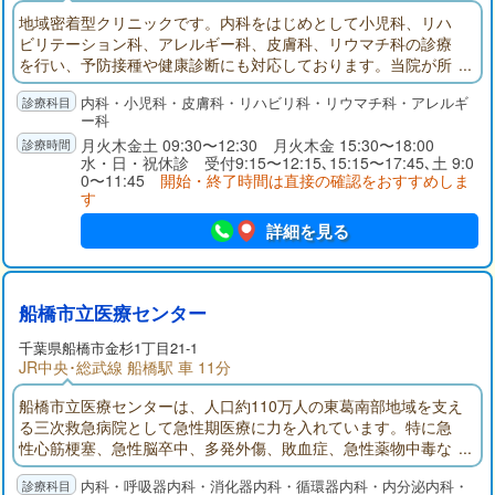
地域密着型クリニックです。内科をはじめとして小児科、リハ
ビリテーション科、アレルギー科、皮膚科、リウマチ科の診療
を行い、予防接種や健康診断にも対応しております。当院が所
属する永和会ではホームドクターに加え、各診療科それぞれの
内科・小児科・皮膚科・リハビリ科・リウマチ科・アレルギ
専門医資格をもつ医師により在宅でありながら総合病院と同等
ー科
の診断、治療を行うことができます。
月火木金土 09:30〜12:30 月火木金 15:30〜18:00
水・日・祝休診 受付9:15〜12:15､15:15〜17:45､土 9:0
0〜11:45
開始・終了時間は直接の確認をおすすめしま
す
詳細を見る
船橋市立医療センター
千葉県
船橋市
金杉1丁目21-1
JR中央･総武線 船橋駅 車 11分
船橋市立医療センターは、人口約110万人の東葛南部地域を支え
る三次救急病院として急性期医療に力を入れています。特に急
性心筋梗塞、急性脳卒中、多発外傷、敗血症、急性薬物中毒な
ど超急性期治療が必要な疾患に対応し、その後の集中治療まで
内科・呼吸器内科・消化器内科・循環器内科・内分泌内科・
の一貫した診療を提供しているのが特徴です。質が高く密度の