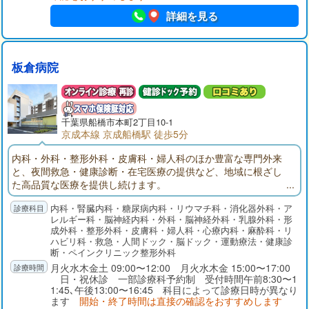
詳細を見る
板倉病院
千葉県
船橋市
本町2丁目10-1
京成本線 京成船橋駅 徒歩5分
内科・外科・整形外科・皮膚科・婦人科のほか豊富な専門外来
と、夜間救急・健康診断・在宅医療の提供など、地域に根ざし
た高品質な医療を提供し続けます。
内科・腎臓内科・糖尿病内科・リウマチ科・消化器外科・ア
レルギー科・脳神経内科・外科・脳神経外科・乳腺外科・形
成外科・整形外科・皮膚科・婦人科・心療内科・麻酔科・リ
ハビリ科・救急・人間ドック・脳ドック・運動療法・健康診
断・ペインクリニック整形外科
月火水木金土 09:00〜12:00 月火水木金 15:00〜17:00
日・祝休診 一部診療科予約制 受付時間午前8:30〜1
1:45､午後13:00〜16:45 科目によって診療日時が異なり
ます
開始・終了時間は直接の確認をおすすめします