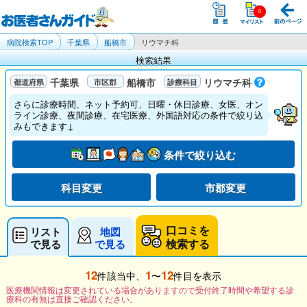
病院検索TOP
千葉県
船橋市
リウマチ科
検索結果
千葉県
船橋市
リウマチ科
さらに診療時間、ネット予約可、日曜・休日診療、女医、オン
ライン診療、夜間診療、在宅医療、外国語対応の条件で絞り込
みもできます↓
条件で絞り込む
科目変更
市郡変更
口コミを
リスト
地図
検索する
で見る
で見る
12
1
12
件該当中、
〜
件目を表示
医療機関情報は変更されている場合がありますので受付終了時間や希望する診
療科の有無は直接ご確認ください。