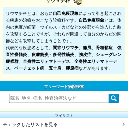
リウマチ科
リウマチ科
とは、おもに
自己免疫現象
によって引き起こされ
る疾患の治療をおこなう診療科です。
自己免疫現象
とは、体
内の免疫が細菌・ウイルス・カビなどの外部から進入した敵
を攻撃することですが、それらが間違って自分のからだの関
節などを攻撃してしまうことです。
代表的な疾患名として、
関節リウマチ
、
痛風
、
骨粗鬆症
、
強
直性脊髄炎
、
皮膚筋炎
・
多発性筋炎
、
強皮症
、
シェーグレン
症候群
、
全身性エリテマトーデス
、
全身性エリテマトーデ
ス
、
ベーチェット病
、
五十肩
、
膠原病
などがあります。
フリーワード病院検索
マイリスト
チェックしたリストを見る