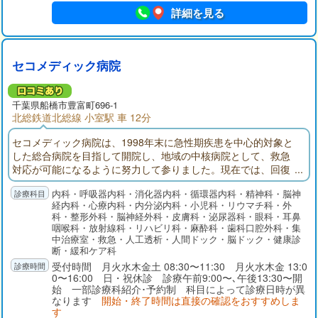
詳細を見る
セコメディック病院
千葉県
船橋市
豊富町696-1
北総鉄道北総線 小室駅 車 12分
セコメディック病院は、1998年末に急性期疾患を中心的対象と
した総合病院を目指して開院し、地域の中核病院として、救急
対応が可能になるように努力して参りました。現在では、回復
期リハビリテーション病棟、地域包括ケア病棟を備え、在宅医
内科・呼吸器内科・消化器内科・循環器内科・精神科・脳神
療にも注力しております。
経内科・心療内科・内分泌内科・小児科・リウマチ科・外
科・整形外科・脳神経外科・皮膚科・泌尿器科・眼科・耳鼻
咽喉科・放射線科・リハビリ科・麻酔科・歯科口腔外科・集
中治療室・救急・人工透析・人間ドック・脳ドック・健康診
断・緩和ケア科
受付時間 月火水木金土 08:30〜11:30 月火水木金 13:0
0〜16:00 日・祝休診 診療午前9:00〜､午後13:30〜開
始 一部診療科紹介･予約制 科目によって診療日時が異
なります
開始・終了時間は直接の確認をおすすめしま
す