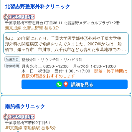
北習志野整形外科クリニック
千葉県
船橋市
習志野台1丁目38-11 北習志野メディカルプラザ1･2階
新京成線 北習志野駅 徒歩3分
私は、24年間にわたり、千葉大学医学部整形外科や千葉大学整
形外科の関連病院で修練をつんできました。2007年からは 船
橋市、鎌ヶ谷市、市川市、八千代市なども含めた東葛地域での
中核病院である船橋市医療センターにて、脊椎外科を専門とし
整形外科・リウマチ科・リハビリ科
つつ、救急医療、外傷医療にも携わってきました。私たちクリ
ニックの理念である、”人のため 世のために”という気持ちを大
月火水金土 08:30〜12:00 月火水金 14:30〜18:00
木・日・祝休診 受付11:00､〜17:00
開始・終了時間は
事にしながら、皆様に”きてよかった”と思っていただけるクリニ
直接の確認をおすすめします
ックを目指してまいります。どうぞお気軽に御来院ください。
詳細を見る
南船橋クリニック
千葉県
船橋市
若松2丁目6-1
JR京葉線 南船橋駅 徒歩5分