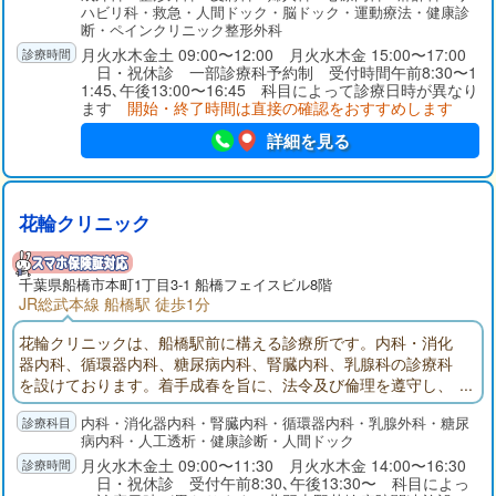
ハビリ科・救急・人間ドック・脳ドック・運動療法・健康診
断・ペインクリニック整形外科
月火水木金土 09:00〜12:00 月火水木金 15:00〜17:00
日・祝休診 一部診療科予約制 受付時間午前8:30〜1
1:45､午後13:00〜16:45 科目によって診療日時が異なり
ます
開始・終了時間は直接の確認をおすすめします
詳細を見る
花輪クリニック
千葉県
船橋市
本町1丁目3-1 船橋フェイスビル8階
JR総武本線 船橋駅 徒歩1分
花輪クリニックは、船橋駅前に構える診療所です。内科・消化
器内科、循環器内科、糖尿病内科、腎臓内科、乳腺科の診療科
を設けております。着手成春を旨に、法令及び倫理を遵守し、
相協力して安全で安心な医療に取り組みます。
内科・消化器内科・腎臓内科・循環器内科・乳腺外科・糖尿
病内科・人工透析・健康診断・人間ドック
月火水木金土 09:00〜11:30 月火水木金 14:00〜16:30
日・祝休診 受付午前8:30､午後13:30〜 科目によっ