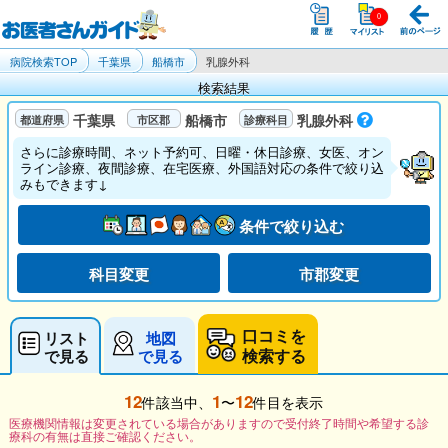
病院検索TOP
千葉県
船橋市
乳腺外科
検索結果
千葉県
船橋市
乳腺外科
さらに診療時間、ネット予約可、日曜・休日診療、女医、オン
ライン診療、夜間診療、在宅医療、外国語対応の条件で絞り込
みもできます↓
条件で絞り込む
科目変更
市郡変更
口コミを
リスト
地図
検索する
で見る
で見る
12
1
12
件該当中、
〜
件目を表示
医療機関情報は変更されている場合がありますので受付終了時間や希望する診
療科の有無は直接ご確認ください。