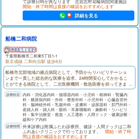
て診療日時が異なります 北習志野花輪病院関連施設
開始・終了時間は直接の確認をおすすめします
詳細を見る
船橋二和病院
千葉県
船橋市
二和東5丁目1-1
新京成線 二和向台駅 徒歩6分
船橋市北部地域の拠点病院として、予防からリハビリテーショ
ンまで一貫した総合的な医療を追求。24時間安心してかかるこ
とができる病院として、二次医療機関・救急医療を担ってきま
した。船橋二和病院付属ふたわ診療所(主に外来部門)、ふれあい
内科・消化器内科・循環器内科・小児科・精神科・腎臓内
クリニック（主に健診部門）、二和在宅介護支援センター、八
科・糖尿病内科・外科・整形外科・小児外科・心臓血管外
木が谷在宅介護支援センターでそれぞれ役割分担して連携を取
科・脳神経外科・乳腺外科・皮膚科・泌尿器科・肛門外科・
りながら、地域の皆様の健康を守ります。
産婦人科・婦人科・眼科・耳鼻咽喉科・麻酔科・リハビリ
科・集中治療室・救急・人工透析・人間ドック・健康診断・
緩和ケア内科
外来診療は附属ふたわ診療所、健診・人間ドックは二和
ふれあいクリニックで行っております。
開始・終了時
間は直接の確認をおすすめします