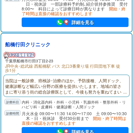
日・祝休診 一部診療科予約制､紹介状持参推奨 受付
8:00〜 科目によって診療日時が異なります
開始・終
了時間は直接の確認をおすすめします
詳細を見る
船橋行田クリニック
千葉県
船橋市
行田3丁目2-23
JR中央･総武線 西船橋駅 バス 北口3番乗り場 行田団地下車 徒
歩1分
当院は一般診療、癌検診･治療のほか、予防接種、人間ドック、
健康診断など幅広い分野の医療を提供いたします。地域の皆さ
まに寄り添う街の総合診療医として、今後も努力を重ねてまい
ります。どうぞご来院のうえ、ご相談ください。
内科・消化器内科・外科・小児科・乳腺外科・整形外科・リ
ハビリ科・皮膚科・健康診断・人間ドック
月火水金 09:00〜11:30 14:00〜17:00 土 09:00〜10:30
木・日・祝休診 受付30分前まで
開始・終了時間は
直接の確認をおすすめします
詳細を見る