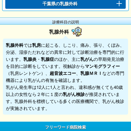
千葉県の乳腺外科
診療科目の説明
乳腺外科
乳腺外科
では
乳房
に起こる、しこり、痛み、張り、くぼみ、
分泌、湿疹ただれなどの異常に対して診断治療を専門的に行
います。
乳腺炎
・
乳腺症
のほか、主に
乳がん
の早期発見治療
を目的に診断をしています。視触診から
マンモグラフィー
（乳房レントゲン）、
超音波エコー
、
乳腺ＭＲＩ
などの専門
機器により乳がんの有無を確認します。
乳がん発生率は12人に1人と言われ、違和感が無くても40歳
以上の女性なら２年に１度の
乳がん検診
が推奨されていま
す。乳腺外科を標榜している多くの医療機関で、乳がん検診
が実施されています。
フリーワード病院検索