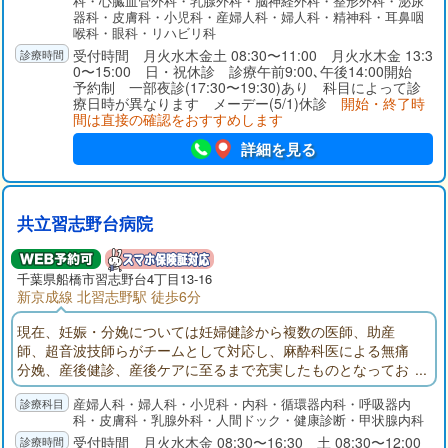
科・心臓血管外科・乳腺外科・脳神経外科・整形外科・泌尿
います。
器科・皮膚科・小児科・産婦人科・婦人科・精神科・耳鼻咽
喉科・眼科・リハビリ科
受付時間 月火水木金土 08:30〜11:00 月火水木金 13:3
0〜15:00 日・祝休診 診療午前9:00､午後14:00開始
予約制 一部夜診(17:30〜19:30)あり 科目によって診
療日時が異なります メーデー(5/1)休診
開始・終了時
間は直接の確認をおすすめします
詳細を見る
共立習志野台病院
千葉県
船橋市
習志野台4丁目13-16
新京成線 北習志野駅 徒歩6分
現在、妊娠・分娩については妊婦健診から複数の医師、助産
師、超音波技師らがチームとして対応し、麻酔科医による無痛
分娩、産後健診、産後ケアに至るまで充実したものとなってお
り、妊婦とそのご家族に安心していただける環境が整っていま
産婦人科・婦人科・小児科・内科・循環器内科・呼吸器内
す。また、状況の許す限り、バースプランに基づいてご出産い
科・皮膚科・乳腺外科・人間ドック・健康診断・甲状腺内科
ただけます。ご主人の立会い出産も可能です。また、各種予防
受付時間 月火水木金 08:30〜16:30 土 08:30〜12:00
接種や、団体・企業健診（主婦健診を含む）から個人健診まで