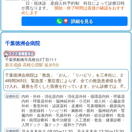
日・祝休診 産婦人科予約制 科目によって診療日時
幅広く行っています。
が異なります。
開始・終了時間は直接の確認をおすす
めします
詳細を見る
千葉徳洲会病院
千葉県
船橋市
高根台2丁目11-1
新京成線 高根公団駅 徒歩5分
千葉徳洲会病院は「救急」「がん」「リハビリ」を三本柱に、2
4時間365日、緊急度・重症度によらず、全ての救急患者様を受
け入れ、最善を尽くした医療を行っています。がん診療では、P
ET-CTや放射線治療装置、ダ・ヴィンチなどの先端医療機器導入
内科・外科・消化器内科・消化器外科・循環器内科・呼吸器
のほか、28床の緩和ケア病棟を完備し、全てのがん治療を完結
内科・呼吸器外科・脳神経外科・小児科・婦人科・心臓血管
できる医療体制を確立しております。リハビリテーションで
外科・整形外科・泌尿器科・皮膚科・耳鼻咽喉科・糖尿病内
は、回復期リハビリ病棟を56床増床し、さらに多くの患者様を
科・放射線科・リハビリ科・麻酔科・眼科・脳神経内科・腎
受け入れ、社会復帰に向けた支援を行ってまいります。
臓内科・血液内科・乳腺外科・心療内科・総合診療科・救急
科・病理診断科・集中治療室・人工透析・救急・健康診断・
人間ドック・脳ドック・緩和ケア内科
月火水木金土 08:00〜11:30 月火水木金 13:30〜15:30