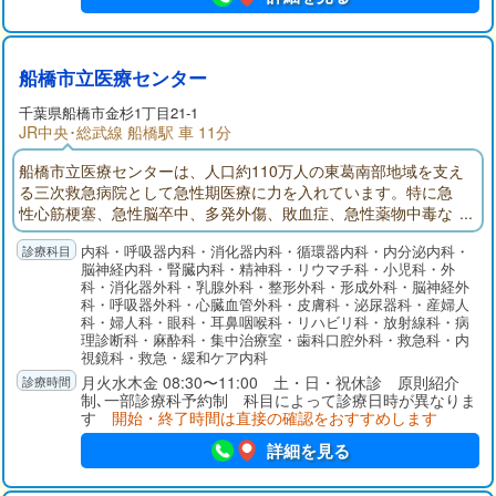
船橋市立医療センター
千葉県
船橋市
金杉1丁目21-1
JR中央･総武線 船橋駅 車 11分
船橋市立医療センターは、人口約110万人の東葛南部地域を支え
る三次救急病院として急性期医療に力を入れています。特に急
性心筋梗塞、急性脳卒中、多発外傷、敗血症、急性薬物中毒な
ど超急性期治療が必要な疾患に対応し、その後の集中治療まで
内科・呼吸器内科・消化器内科・循環器内科・内分泌内科・
の一貫した診療を提供しているのが特徴です。質が高く密度の
脳神経内科・腎臓内科・精神科・リウマチ科・小児科・外
濃い医療サービス、さらには急性期リハビリ、回復期・療養型
科・消化器外科・乳腺外科・整形外科・形成外科・脳神経外
病床、そして在宅療養に向けて患者さんが切れ目なく円滑に移
科・呼吸器外科・心臓血管外科・皮膚科・泌尿器科・産婦人
行できるよう取り組んでいます。
科・婦人科・眼科・耳鼻咽喉科・リハビリ科・放射線科・病
理診断科・麻酔科・集中治療室・歯科口腔外科・救急科・内
視鏡科・救急・緩和ケア内科
月火水木金 08:30〜11:00 土・日・祝休診 原則紹介
制､一部診療科予約制 科目によって診療日時が異なりま
す
開始・終了時間は直接の確認をおすすめします
詳細を見る