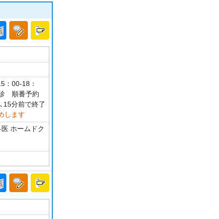
5：00-18：
休診 順番予約
､15分前で終了
めします
科医 ホームドク