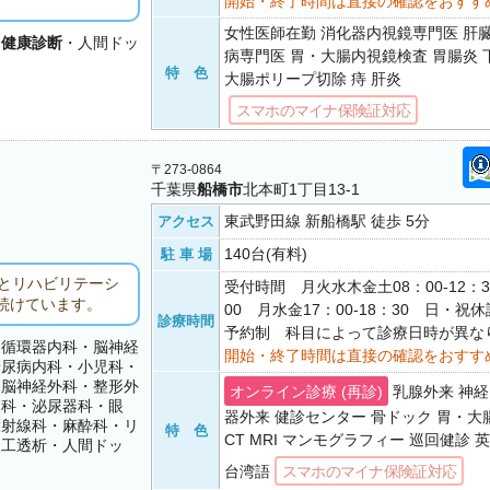
開始・終了時間は直接の確認をおすす
女性医師在勤 消化器内視鏡専門医 肝
・
健康診断
・人間ドッ
病専門医 胃・大腸内視鏡検査 胃腸炎 下
特 色
大腸ポリープ切除 痔 肝炎
スマホのマイナ保険証対応
〒273-0864
千葉県
船橋市
北本町1丁目13-1
東武野田線 新船橋駅 徒歩 5分
アクセス
140台(有料)
駐 車 場
とリハビリテーシ
受付時間 月火水木金土08：00-12：30 
続けています。
00 月水金17：00-18：30 日・
診療時間
予約制 科目によって診療日時が異な
・循環器内科・脳神経
開始・終了時間は直接の確認をおすす
糖尿病内科・小児科・
・脳神経外科・整形外
オンライン診療 (再診)
乳腺外来 神経
膚科・泌尿器科・眼
器外来 健診センター 骨ドック 胃・
放射線科・麻酔科・リ
特 色
CT MRI マンモグラフィー 巡回健診
人工透析・人間ドッ
台湾語
スマホのマイナ保険証対応