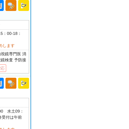
分
5：00-18：
めします
内視鏡専門医 消
視鏡検査 予防接
対応
：00 水土09：
最終受付は午前