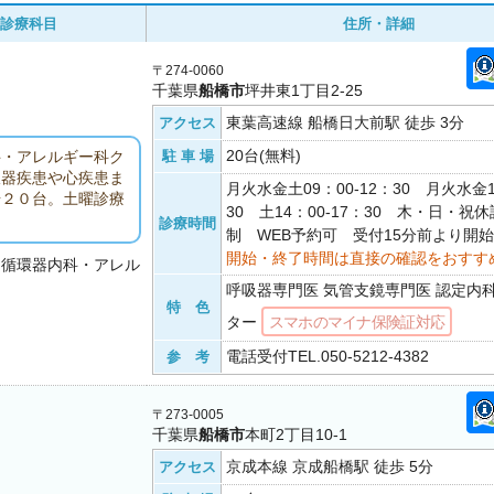
診療科目
住所・詳細
〒274-0060
千葉県
船橋市
坪井東1丁目2-25
東葉高速線 船橋日大前駅 徒歩 3分
アクセス
20台(無料)
駐 車 場
科・アレルギー科ク
吸器疾患や心疾患ま
月火水金土09：00-12：30 月火水金1
場２０台。土曜診療
30 土14：00-17：30 木・日・祝
診療時間
制 WEB予約可 受付15分前より開始
開始・終了時間は直接の確認をおすす
・循環器内科・アレル
呼吸器専門医 気管支鏡専門医 認定内
特 色
ター
スマホのマイナ保険証対応
電話受付TEL.050-5212-4382
参 考
〒273-0005
千葉県
船橋市
本町2丁目10-1
京成本線 京成船橋駅 徒歩 5分
アクセス