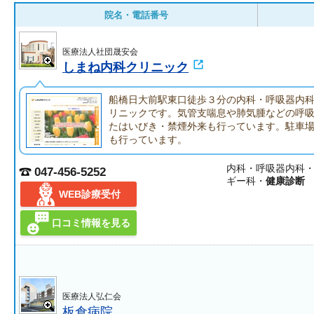
院名・電話番号
医療法人社団晟安会
しまね内科クリニック
船橋日大前駅東口徒歩３分の内科・呼吸器内
リニックです。気管支喘息や肺気腫などの呼
たはいびき・禁煙外来も行っています。駐車
も行っています。
内科・呼吸器内科
047-456-5252
ギー科・
健康診断
WEB診療受付
口コミ情報を見る
医療法人弘仁会
板倉病院