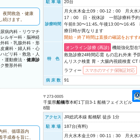
20台
駐 車 場
月火水木金土09：00-12：00 月火水木
、夜間救急・健康
17：00 日・祝休診 一部診療科予
し続けます。
診療時間
午前8:30〜11:45､午後13:00〜16:
療日時が異なります
糖尿病内科・リウマチ
アレルギー科・脳神経
開始・終了時間は直接の確認をおすす
経外科・乳腺外科・形
オンライン診療 (再診)
機能強化型在
・皮膚科・婦人科・心
リハビリ科・救急・人
救急診療24時間応需 もの忘れ外来 予防
特 色
ク・運動療法・
健康診
んリスク検査 胃・大腸内視鏡検査 CT 
ック整形外科
ラフィー
スマホのマイナ保険証対応
91
病 床 数
〒273-0005
千葉県
船橋市
本町1丁目3-1 船橋フェイスビル
8階
JR総武本線 船橋駅 徒歩 1分
アクセス
187台(有料)
駐 車 場
内科、循環器内
月火水木金土09：00-11：30 月火水木
着手成春を旨に、