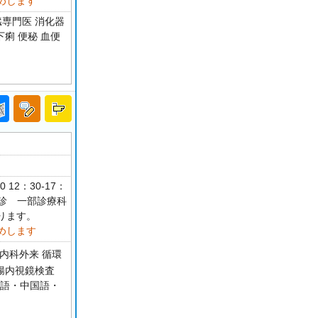
めします
臓専門医 消化器
痢 便秘 血便
12：30-17：
祝休診 一部診療科
ります。
めします
内科外来 循環
大腸内視鏡検査
 英語・中国語・