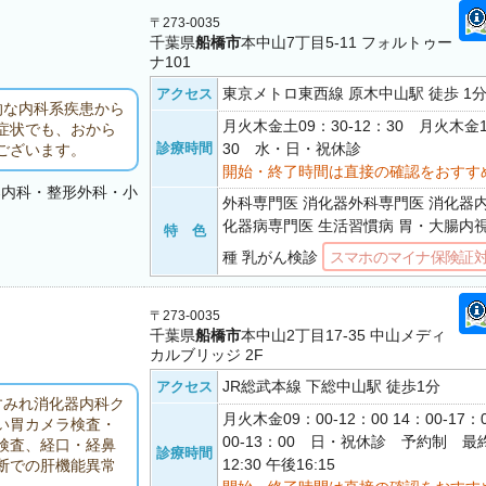
〒273-0035
千葉県
船橋市
本中山7丁目5-11 フォルトゥー
ナ101
東京メトロ東西線 原木中山駅 徒歩 1
アクセス
的な内科系疾患から
月火木金土09：30-12：30 月火木金1
症状でも、おから
診療時間
30 水・日・祝休診
ございます。
開始・終了時間は直接の確認をおすす
器内科・整形外科・小
外科専門医 消化器外科専門医 消化器
化器病専門医 生活習慣病 胃・大腸内
特 色
種 乳がん検診
スマホのマイナ保険証
〒273-0035
千葉県
船橋市
本中山2丁目17-35 中山メディ
カルブリッジ 2F
JR総武本線 下総中山駅 徒歩1分
アクセス
すみれ消化器内科ク
月火木金09：00-12：00 14：00-17
い胃カメラ検査・
00-13：00 日・祝休診 予約制 
検査、経口・経鼻
診療時間
12:30 午後16:15
断での肝機能異常