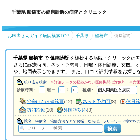
千葉県 船橋市の健康診断の病院とクリニック
お医者さんガイド病院検索TOP
千葉県
船橋市
健康診断
千葉県
船橋市
で
健康診断
を標榜する病院・クリニックは3
さらに診療時間、ネット予約可、日曜・休日診療、女医、オ
や、地図表示もできます。 また、口コミ評判情報をお探し
絞り込み検索
※詳細データの登録がない医療機関は対象外 ※女
曜日
：
診療時間：
種別：
協会けんぽ健診可
(12)
ネット予約可
(8)
休日
訪問診療
(10)
外国語対応
(3)
院名、疾病名、治療方法などでお探しならば、フリーワード検索を