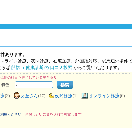
2件あります。
ンライン診療、夜間診療、在宅医療、外国語対応、駅周辺の条件
ならば
船橋市 健康診断 の 口コミ検索
からご覧いただけます。
医は他の科目を担当している場合あり
特色：
診療
(2)
女医さん
(10)
夜間診療
(1)
オンライン診療
(6)
ご利用ください
※探したい言葉を入れて検索します