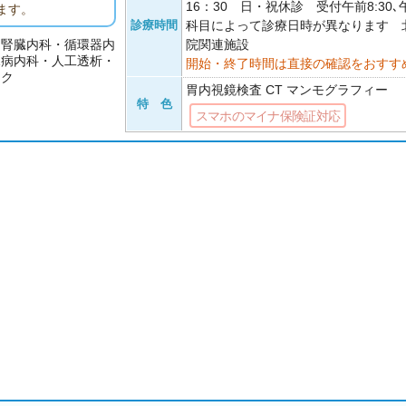
16：30 日・祝休診 受付午前8:30､
ます。
診療時間
科目によって診療日時が異なります 
・腎臓内科・循環器内
院関連施設
尿病内科・人工透析・
開始・終了時間は直接の確認をおすす
ック
胃内視鏡検査 CT マンモグラフィー
特 色
スマホのマイナ保険証対応