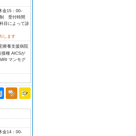
金15：00-
約制 受付時間
45 科目によって診
めします
宅療養支援病院
接種 AICSが
MRI マンモグ
金14：00-