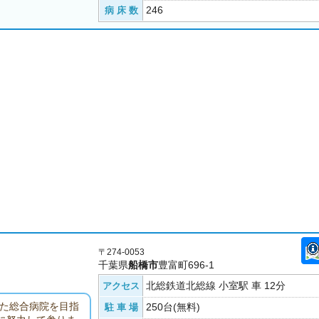
246
病 床 数
〒274-0053
千葉県
船橋市
豊富町696-1
北総鉄道北総線 小室駅 車 12分
アクセス
した総合病院を目指
250台(無料)
駐 車 場