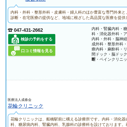
内科・外科・整形外科・皮膚科・婦人科のほか豊富な専門外来と
診断・在宅医療の提供など、地域に根ざした高品質な医療を提供
内科・腎臓内科・
047-431-2662
科・消化器外科・
内科・外科・脳神
検診の予約をする
成外科・整形外科
療内科・麻酔科・
口コミ情報を見る
間ドック・脳ドッ
断
・ペインクリニ
医療法人成春会
花輪クリニック
花輪クリニックは、船橋駅前に構える診療所です。内科・消化器
科、糖尿病内科、腎臓内科、乳腺科の診療科を設けております。