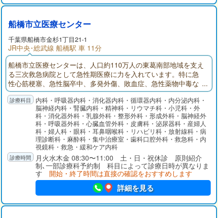
船橋市立医療センター
千葉県
船橋市
金杉1丁目21-1
JR中央･総武線 船橋駅 車 11分
船橋市立医療センターは、人口約110万人の東葛南部地域を支え
る三次救急病院として急性期医療に力を入れています。特に急
性心筋梗塞、急性脳卒中、多発外傷、敗血症、急性薬物中毒な
ど超急性期治療が必要な疾患に対応し、その後の集中治療まで
内科・呼吸器内科・消化器内科・循環器内科・内分泌内科・
の一貫した診療を提供しているのが特徴です。質が高く密度の
脳神経内科・腎臓内科・精神科・リウマチ科・小児科・外
濃い医療サービス、さらには急性期リハビリ、回復期・療養型
科・消化器外科・乳腺外科・整形外科・形成外科・脳神経外
病床、そして在宅療養に向けて患者さんが切れ目なく円滑に移
科・呼吸器外科・心臓血管外科・皮膚科・泌尿器科・産婦人
行できるよう取り組んでいます。
科・婦人科・眼科・耳鼻咽喉科・リハビリ科・放射線科・病
理診断科・麻酔科・集中治療室・歯科口腔外科・救急科・内
視鏡科・救急・緩和ケア内科
月火水木金 08:30〜11:00 土・日・祝休診 原則紹介
制､一部診療科予約制 科目によって診療日時が異なりま
す
開始・終了時間は直接の確認をおすすめします
詳細を見る