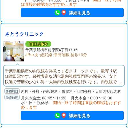
は直接の確認をおすすめします
詳細を見る
さとうクリニック
千葉県
船橋市
前原西4丁目17-16
JR中央･総武線 津田沼駅 徒歩10分
千葉県船橋市の内視鏡を得意とするクリニックです。最寄り駅
は津田沼です。経験豊富な消化器内視鏡専門医の院長が、安全
快適で苦痛の少ない胃・大腸内視鏡検査を行います。内視鏡で
の食道・胃・十二指腸・大腸・直腸の検査に加え、痔の治療、
内科・外科・内視鏡科・胃腸科・肛門外科・大腸内視鏡内科
日帰り手術も行っています。おしりからの出血で原因が分から
ない時なども安心して受診してください。また、何でも相談で
月火木金土 08:45〜11:30 月火木金 16:00〜18:00
水・日・祝休診
開始・終了時間は直接の確認をおすす
きるホームドクターとして、一般内科・外科の診療も行ってい
めします
ます。
詳細を見る