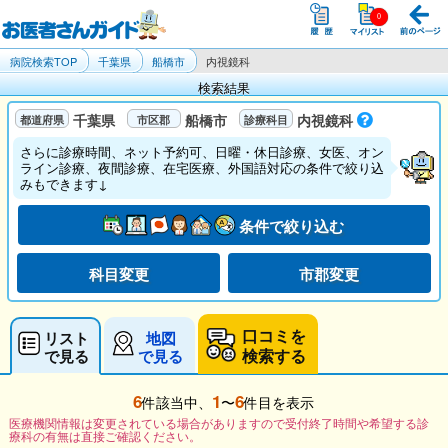
病院検索TOP
千葉県
船橋市
内視鏡科
検索結果
千葉県
船橋市
内視鏡科
さらに診療時間、ネット予約可、日曜・休日診療、女医、オン
ライン診療、夜間診療、在宅医療、外国語対応の条件で絞り込
みもできます↓
条件で絞り込む
科目変更
市郡変更
口コミを
リスト
地図
検索する
で見る
で見る
6
1
6
件該当中、
〜
件目を表示
医療機関情報は変更されている場合がありますので受付終了時間や希望する診
療科の有無は直接ご確認ください。