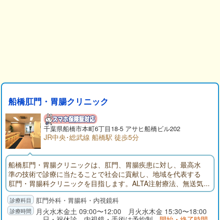
船橋肛門・胃腸クリニック
千葉県
船橋市
本町6丁目18-5 アサヒ船橋ビル202
JR中央･総武線 船橋駅 徒歩5分
船橋肛門・胃腸クリニックは、肛門、胃腸疾患に対し、最高水
準の技術で診療に当たることで社会に貢献し、地域を代表する
肛門・胃腸科クリニックを目指します。ALTA注射療法、無送気
軸保持短縮法、経鼻内視鏡などによる、体に負担の少ない検査
肛門外科・胃腸科・内視鏡科
や手術を行ないます。
月火水木金土 09:00〜12:00 月火水木金 15:30〜18:00
日・祝休診 内視鏡・手術は予約制
開始・終了時間