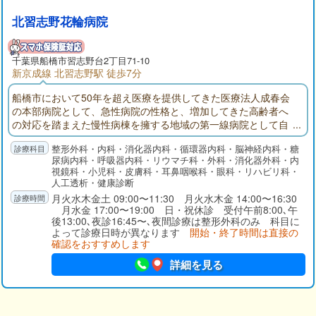
北習志野花輪病院
千葉県
船橋市
習志野台2丁目71-10
新京成線 北習志野駅 徒歩7分
船橋市において50年を超え医療を提供してきた医療法人成春会
の本部病院として、急性病院の性格と、増加してきた高齢者へ
の対応を踏まえた慢性病棟を擁する地域の第一線病院として自
負しております。人工透析センターでは永年蓄積したデータと
整形外科・内科・消化器内科・循環器内科・脳神経内科・糖
経験、最新の透析機械により外来・入院治療を行っておりま
尿病内科・呼吸器内科・リウマチ科・外科・消化器外科・内
す。人工関節脊椎センターでは関節や腰等の痛みの治療を行っ
視鏡科・小児科・皮膚科・耳鼻咽喉科・眼科・リハビリ科・
ております。特にひざ人工関節置換術は北海道や鹿児島、中
人工透析・健康診断
国・アメリカより手術を受けに来院頂いております。
月火水木金土 09:00〜11:30 月火水木金 14:00〜16:30
月水金 17:00〜19:00 日・祝休診 受付午前8:00､午
後13:00､夜診16:45〜､夜間診療は整形外科のみ 科目に
よって診療日時が異なります
開始・終了時間は直接の
確認をおすすめします
詳細を見る