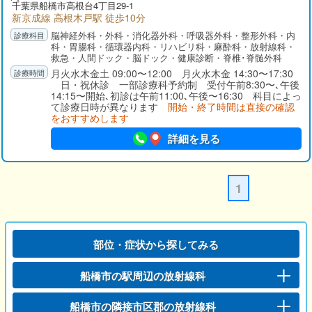
千葉県
船橋市
高根台4丁目29-1
新京成線 高根木戸駅 徒歩10分
脳神経外科・外科・消化器外科・呼吸器外科・整形外科・内
科・胃腸科・循環器内科・リハビリ科・麻酔科・放射線科・
救急・人間ドック・脳ドック・健康診断・脊椎･脊髄外科
月火水木金土 09:00〜12:00 月火水木金 14:30〜17:30
日・祝休診 一部診療科予約制 受付午前8:30〜､午後
14:15〜開始､初診は午前11:00､午後〜16:30 科目によっ
て診療日時が異なります
開始・終了時間は直接の確認
をおすすめします
詳細を見る
1
部位・症状から探してみる
船橋市の駅周辺の放射線科
船橋市の隣接市区郡の放射線科