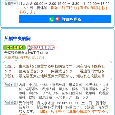
月火水金 09:00〜12:00 15:00〜18:30 土 09:00〜13:00
木・日・祝休診
開始・終了時間は直接の確認をおす
すめします
詳細を見る
船橋中央病院
千葉県
船橋市
海神6丁目13-10
京成本線 海神駅 徒歩7分
当院は、東京近郊に位置する中核病院です。周産期母子医療セ
ンター・健康管理センター・内視鏡センター・看護専門学校を
併設し、最先端医療と地域医療の両面から、頼られる病院を目
指しています。今後医療連携をさらに進めるために紹介患者さ
内科・小児科・外科・整形外科・形成外科・小児外科・皮膚
んを中心とした外来診療に転換して行く方針です。
科・泌尿器科・産婦人科・婦人科・眼科・耳鼻咽喉科・放射
線科・麻酔科・リハビリ科・歯科口腔外科・救急科・病理診
断科・救急・健康診断・人間ドック・脳ドック
受付時間 月火水木金 08:00〜11:00 土・日・祝休診
紹介制 一部診療科予約制 科目によって診療日時が異
なります。
開始・終了時間は直接の確認をおすすめし