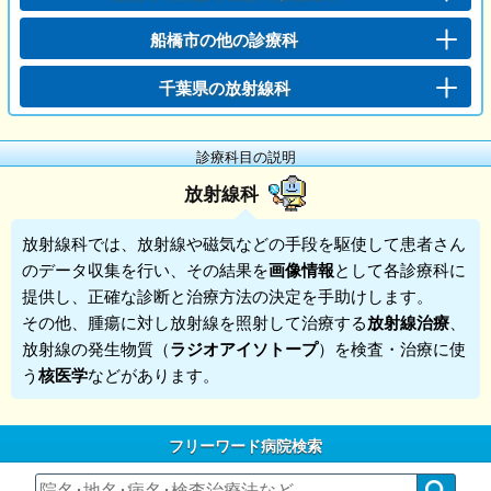
船橋市の他の診療科
千葉県の放射線科
診療科目の説明
放射線科
放射線科
では、放射線や磁気などの手段を駆使して患者さん
のデータ収集を行い、その結果を
画像情報
として各診療科に
提供し、正確な診断と治療方法の決定を手助けします。
その他、腫瘍に対し放射線を照射して治療する
放射線治療
、
放射線の発生物質（
ラジオアイソトープ
）を検査・治療に使
う
核医学
などがあります。
フリーワード病院検索