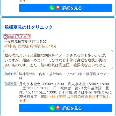
ます
詳細を見る
船橋夏見の杜クリニック
千葉県
船橋市
夏見1丁目5-20
JR中央･総武線 船橋駅 徒歩10分
脳の病気というと重症な病気をイメージされる方も多いかと思
いますが、頭痛・めまい・しびれなど非常に身近な症状が実は
多いものです。また、脳の病気は高血圧・糖尿病などいわゆる
生活習慣病とも密接に関わっています。私はこれまで脳神経外
脳神経外科・内科・放射線科・リハビリ科・膠原病リウマチ
科を中心に学んできましたが、脳を中心として全身（人）を診
科
る診察を心掛けてきました。身体に関する不安・悩みのある方
月火水木金土 09:00〜12:00 月火水木金 15:00〜18:00
はお気軽にご来院ください。
土 13:00〜16:00 日・祝休診 第2.4火午後休診 受
付8:45､14:45(土 13:00)より開始､終了は午前･午後ともに
30分前まで
開始・終了時間は直接の確認をおすすめし
ます
詳細を見る