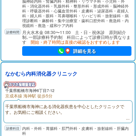
脳神経内科・腎臓内科・精神科・リウマチ科・小児科・外
濃い医療サービス、さらには急性期リハビリ、回復期・療養型
科・消化器外科・乳腺外科・整形外科・形成外科・脳神経外
病床、そして在宅療養に向けて患者さんが切れ目なく円滑に移
科・呼吸器外科・心臓血管外科・皮膚科・泌尿器科・産婦人
行できるよう取り組んでいます。
科・婦人科・眼科・耳鼻咽喉科・リハビリ科・放射線科・病
理診断科・麻酔科・集中治療室・歯科口腔外科・救急科・内
視鏡科・救急・緩和ケア内科
月火水木金 08:30〜11:00 土・日・祝休診 原則紹介
制､一部診療科予約制 科目によって診療日時が異なりま
す
開始・終了時間は直接の確認をおすすめします
詳細を見る
なかむら内科消化器クリニック
千葉県
船橋市
海神6丁目7-12
京成本線 海神駅 徒歩5分
千葉県船橋市海神にある消化器疾患を中心としたクリニックで
す。お気軽にご相談ください。
内科・外科・胃腸科・肛門外科・皮膚科・放射線科・肝臓内
科