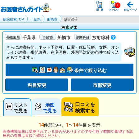
病院検索TOP
千葉県
船橋市
放射線科
検索結果
千葉県
船橋市
放射線科
さらに診療時間、ネット予約可、日曜・休日診療、女医、オン
ライン診療、夜間診療、在宅医療、外国語対応の条件で絞り込
みもできます↓
条件で絞り込む
科目変更
市郡変更
口コミを
リスト
地図
検索する
で見る
で見る
14
1
14
件該当中、
〜
件目を表示
医療機関情報は変更されている場合がありますので受付終了時間や希望する診
療科の有無は直接ご確認ください。