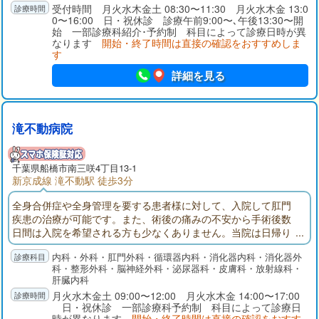
受付時間 月火水木金土 08:30〜11:30 月火水木金 13:0
0〜16:00 日・祝休診 診療午前9:00〜､午後13:30〜開
始 一部診療科紹介･予約制 科目によって診療日時が異
なります
開始・終了時間は直接の確認をおすすめしま
す
詳細を見る
滝不動病院
千葉県
船橋市
南三咲4丁目13-1
新京成線 滝不動駅 徒歩3分
全身合併症や全身管理を要する患者様に対して、入院して肛門
疾患の治療が可能です。また、術後の痛みの不安から手術後数
日間は入院を希望される方も少なくありません。当院は日帰り
手術から入院手術まで対応可能な肛門疾患を専門とする病院で
内科・外科・肛門外科・循環器内科・消化器内科・消化器外
す。大腸内視鏡検査では腸を伸ばさずに挿入する「軸保持短縮
科・整形外科・脳神経外科・泌尿器科・皮膚科・放射線科・
法」で挿入し、挿入時の痛みを最小限に心掛けています。また
肝臓内科
鎮痛剤・鎮静剤を使用して「寝ている間に検査が終わった」と
月火水木金土 09:00〜12:00 月火水木金 14:00〜17:00
喜ばれる方も多くいらっしゃいます。
日・祝休診 一部診療科予約制 科目によって診療日
時が異なります
開始・終了時間は直接の確認をおすす