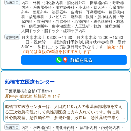
内科・外科・消化器内科・消化器外科・循環器内科・呼吸器
のほか、28床の緩和ケア病棟を完備し、全てのがん治療を完結
内科・呼吸器外科・脳神経外科・小児科・婦人科・心臓血管
できる医療体制を確立しております。リハビリテーションで
外科・整形外科・泌尿器科・皮膚科・耳鼻咽喉科・糖尿病内
は、回復期リハビリ病棟を56床増床し、さらに多くの患者様を
科・放射線科・リハビリ科・麻酔科・眼科・脳神経内科・腎
受け入れ、社会復帰に向けた支援を行ってまいります。
臓内科・血液内科・乳腺外科・心療内科・総合診療科・救急
科・病理診断科・集中治療室・人工透析・救急・健康診断・
人間ドック・脳ドック・緩和ケア内科
月火水木金土 08:00〜11:30 月火水木金 13:30〜15:30
日・祝休診 一部診療科予約制､紹介状持参推奨 受付
8:00〜 科目によって診療日時が異なります
開始・終
了時間は直接の確認をおすすめします
詳細を見る
船橋市立医療センター
千葉県
船橋市
金杉1丁目21-1
JR中央･総武線 船橋駅 車 11分
船橋市立医療センターは、人口約110万人の東葛南部地域を支え
る三次救急病院として急性期医療に力を入れています。特に急
性心筋梗塞、急性脳卒中、多発外傷、敗血症、急性薬物中毒な
ど超急性期治療が必要な疾患に対応し、その後の集中治療まで
内科・呼吸器内科・消化器内科・循環器内科・内分泌内科・
の一貫した診療を提供しているのが特徴です。質が高く密度の