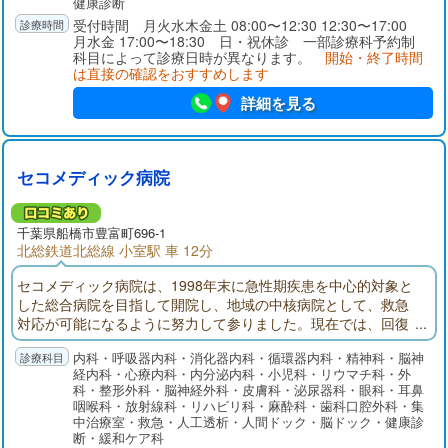
健康診断
受付時間 月火水木金土 08:00〜12:30 12:30〜17:00
月水金 17:00〜18:30 日・祝休診 一部診療科予約制
科目によって診療日時が異なります。
開始・終了時間
は直接の確認をおすすめします
詳細を見る
セコメディック病院
千葉県
船橋市
豊富町696-1
北総鉄道北総線 小室駅 車 12分
セコメディック病院は、1998年末に急性期疾患を中心的対象と
した総合病院を目指して開院し、地域の中核病院として、救急
対応が可能になるように努力して参りました。現在では、回復
期リハビリテーション病棟、地域包括ケア病棟を備え、在宅医
内科・呼吸器内科・消化器内科・循環器内科・精神科・脳神
療にも注力しております。
経内科・心療内科・内分泌内科・小児科・リウマチ科・外
科・整形外科・脳神経外科・皮膚科・泌尿器科・眼科・耳鼻
咽喉科・放射線科・リハビリ科・麻酔科・歯科口腔外科・集
中治療室・救急・人工透析・人間ドック・脳ドック・健康診
断・緩和ケア科