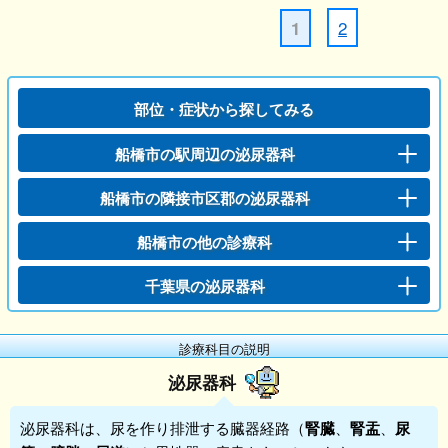
2
1
部位・症状から探してみる
船橋市の駅周辺の泌尿器科
船橋市の隣接市区郡の泌尿器科
船橋市の他の診療科
千葉県の泌尿器科
診療科目の説明
泌尿器科
泌尿器科
は、尿を作り排泄する臓器経路（
腎臓
、
腎盂
、
尿