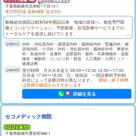
千葉県
船橋市
北本町1丁目13-1
東武野田線 新船橋駅 徒歩5分
船橋総合病院は昭和56年開設以来、地域の皆様へ、救急専門医
療とリハビリテーション、予防医療、在宅医療サービスまでの
トータルケアを提供し続けています。
内科・消化器内科・循環器内科・脳神経内科・腎臓内科・糖
尿病内科・小児科・外科・消化器外科・脳神経外科・整形外
科・形成外科・皮膚科・泌尿器科・眼科・耳鼻咽喉科・放射
線科・麻酔科・リハビリ科・救急・人工透析・人間ドック・
健康診断
受付時間 月火水木金土 08:00〜12:30 12:30〜17:00
月水金 17:00〜18:30 日・祝休診 一部診療科予約制
科目によって診療日時が異なります。
開始・終了時間
は直接の確認をおすすめします
詳細を見る
セコメディック病院
千葉県
船橋市
豊富町696-1