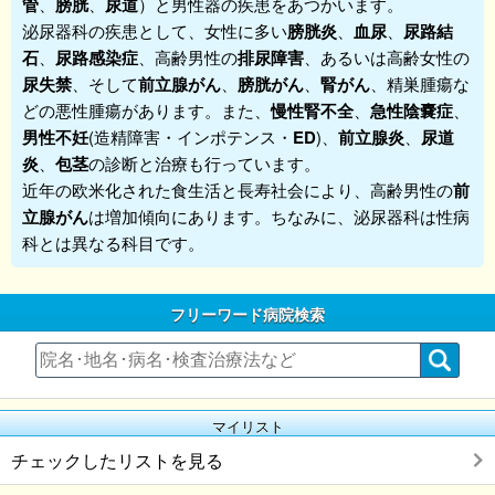
管
、
膀胱
、
尿道
）と男性器の疾患をあつかいます。
泌尿器科
の疾患として、女性に多い
膀胱炎
、
血尿
、
尿路結
石
、
尿路感染症
、高齢男性の
排尿障害
、あるいは高齢女性の
尿失禁
、そして
前立腺がん
、
膀胱がん
、
腎がん
、精巣腫瘍な
どの悪性腫瘍があります。また、
慢性腎不全
、
急性陰嚢症
、
男性不妊
(造精障害・インポテンス・
ED
)、
前立腺炎
、
尿道
炎
、
包茎
の診断と治療も行っています。
近年の欧米化された食生活と長寿社会により、高齢男性の
前
立腺
がん
は増加傾向にあります。ちなみに、泌尿器科は性病
科とは異なる科目です。
フリーワード病院検索
マイリスト
チェックしたリストを見る