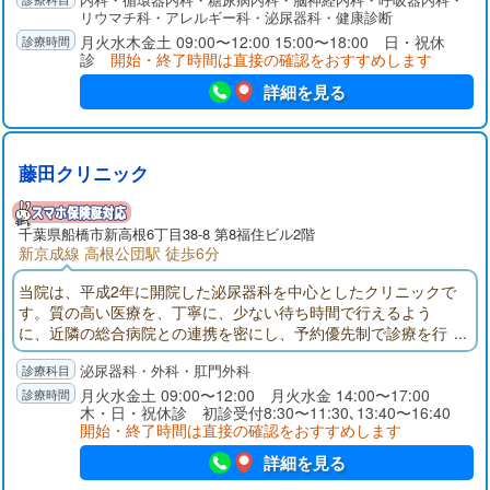
ほか、禁煙外来、睡眠時無呼吸症候群外来など幅広く診療を行
リウマチ科・アレルギー科・泌尿器科・健康診断
っております。土曜日18時まで外来診察が可能、ＷＥＢ予約も
月火水木金土 09:00〜12:00 15:00〜18:00 日・祝休
受け付けており、待ち時間が短くなるよう工夫しております。
診
開始・終了時間は直接の確認をおすすめします
詳細を見る
藤田クリニック
千葉県
船橋市
新高根6丁目38-8 第8福住ビル2階
新京成線 高根公団駅 徒歩6分
当院は、平成2年に開院した泌尿器科を中心としたクリニックで
す。質の高い医療を、丁寧に、少ない待ち時間で行えるよう
に、近隣の総合病院との連携を密にし、予約優先制で診療を行
っております。身近で相談できる医院として病気について分か
泌尿器科・外科・肛門外科
りやすく説明し、納得して頂ける医療を心がけ、地域医療に貢
献できるよう努力してまいります。どうぞ宜しくお願い致しま
月火水金土 09:00〜12:00 月火水金 14:00〜17:00
木・日・祝休診 初診受付8:30〜11:30､13:40〜16:40
す。
開始・終了時間は直接の確認をおすすめします
詳細を見る