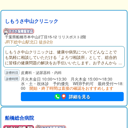
しもうさ中山クリニック
千葉県
船橋市
本中山2丁目15-12 リリスポスト2階
JR下総中山駅北口 徒歩2分
しもうさ中山クリニックは、健康や病気についてどんなことで
も気軽に相談していただける「よろづ相談所」として、総合的
に皆様の健康問題の解決をお手伝いいたします。お子さんから
ご年配の方まで、当「健康よろづ相談所」に、気になる症状、
皮膚科・泌尿器科・内科
お薬や検査結果のことなど、相談しにいらしてください。
月火木金日 10:00〜13:30 月火木金 15:00〜18:30
水・土・祝休診 予約優先 WEB予約可 最終受付〜18:
00
開始・終了時間は直接の確認をおすすめします
詳細を見る
船橋総合病院