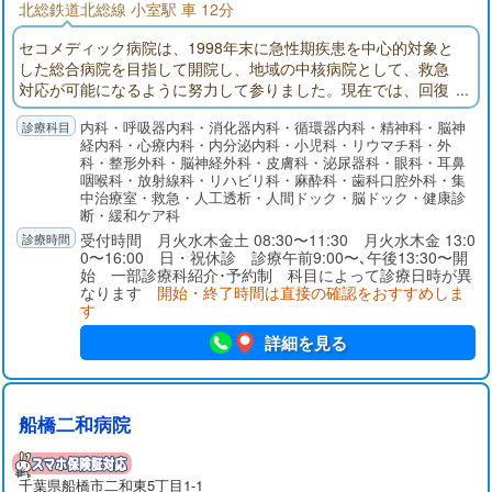
北総鉄道北総線 小室駅 車 12分
セコメディック病院は、1998年末に急性期疾患を中心的対象と
した総合病院を目指して開院し、地域の中核病院として、救急
対応が可能になるように努力して参りました。現在では、回復
期リハビリテーション病棟、地域包括ケア病棟を備え、在宅医
内科・呼吸器内科・消化器内科・循環器内科・精神科・脳神
療にも注力しております。
経内科・心療内科・内分泌内科・小児科・リウマチ科・外
科・整形外科・脳神経外科・皮膚科・泌尿器科・眼科・耳鼻
咽喉科・放射線科・リハビリ科・麻酔科・歯科口腔外科・集
中治療室・救急・人工透析・人間ドック・脳ドック・健康診
断・緩和ケア科
受付時間 月火水木金土 08:30〜11:30 月火水木金 13:0
0〜16:00 日・祝休診 診療午前9:00〜､午後13:30〜開
始 一部診療科紹介･予約制 科目によって診療日時が異
なります
開始・終了時間は直接の確認をおすすめしま
す
詳細を見る
船橋二和病院
千葉県
船橋市
二和東5丁目1-1