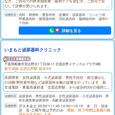
な方、ご自宅での終末期医療・緩和ケアを望む方、ご自宅で安
心して診療が受けられます。
内科・精神科・整形外科・皮膚科・泌尿器科・リハビリ科・
呼吸器内科・循環器内科・消化器内科・脳神経内科・緩和ケ
ア内科
詳細を見る
いまもと泌尿器科クリニック
千葉県
船橋市
習志野台1丁目38-11 北習志野メディカルプラザ4階
新京成線 北習志野駅 徒歩3分
排尿障害・女性泌尿器・小児泌尿器・男性不妊症・前立腺がん
の治療/男性更年期など泌尿器科全般の診療を行っています。新
京成電鉄・東葉高速鉄道「北習志野駅」から徒歩約3分の場所に
あります。仕事で忙しい方も通いやすく、移動もスムーズで
泌尿器科・男性泌尿器科・女性泌尿器科・小児泌尿器科・男
す。遠方からも通いやすい立地です。泌尿器科専門医・指導医
性生殖医療泌尿器科・高齢者泌尿器科
として泌尿器科疾患一般の診療に、日本生殖医学会認定の生殖
月火木金土 09:00〜11:45 14:00〜16:15 水・日・祝休
医療専門医として男性不妊症診療に、真摯に従事して参りま
診 金･土曜午後は予約のみ
開始・終了時間は直接の確
す。
認をおすすめします