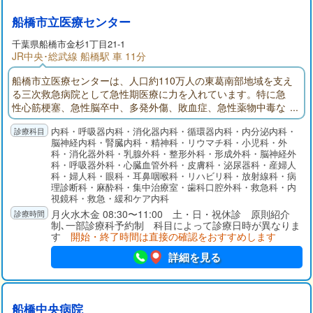
船橋市立医療センター
千葉県
船橋市
金杉1丁目21-1
JR中央･総武線 船橋駅 車 11分
船橋市立医療センターは、人口約110万人の東葛南部地域を支え
る三次救急病院として急性期医療に力を入れています。特に急
性心筋梗塞、急性脳卒中、多発外傷、敗血症、急性薬物中毒な
ど超急性期治療が必要な疾患に対応し、その後の集中治療まで
内科・呼吸器内科・消化器内科・循環器内科・内分泌内科・
の一貫した診療を提供しているのが特徴です。質が高く密度の
脳神経内科・腎臓内科・精神科・リウマチ科・小児科・外
濃い医療サービス、さらには急性期リハビリ、回復期・療養型
科・消化器外科・乳腺外科・整形外科・形成外科・脳神経外
病床、そして在宅療養に向けて患者さんが切れ目なく円滑に移
科・呼吸器外科・心臓血管外科・皮膚科・泌尿器科・産婦人
行できるよう取り組んでいます。
科・婦人科・眼科・耳鼻咽喉科・リハビリ科・放射線科・病
理診断科・麻酔科・集中治療室・歯科口腔外科・救急科・内
視鏡科・救急・緩和ケア内科
月火水木金 08:30〜11:00 土・日・祝休診 原則紹介
制､一部診療科予約制 科目によって診療日時が異なりま
す
開始・終了時間は直接の確認をおすすめします
詳細を見る
船橋中央病院