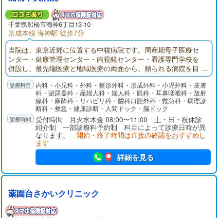
千葉県
船橋市
海神6丁目13-10
京成本線 海神駅 徒歩7分
当院は、東京近郊に位置する中核病院です。周産期母子医療セ
ンター・健康管理センター・内視鏡センター・看護専門学校を
併設し、最先端医療と地域医療の両面から、頼られる病院を目
指しています。今後医療連携をさらに進めるために紹介患者さ
内科・小児科・外科・整形外科・形成外科・小児外科・皮膚
んを中心とした外来診療に転換して行く方針です。
科・泌尿器科・産婦人科・婦人科・眼科・耳鼻咽喉科・放射
線科・麻酔科・リハビリ科・歯科口腔外科・救急科・病理診
断科・救急・健康診断・人間ドック・脳ドック
受付時間 月火水木金 08:00〜11:00 土・日・祝休診
紹介制 一部診療科予約制 科目によって診療日時が異
なります。
開始・終了時間は直接の確認をおすすめし
ます
詳細を見る
薬園台さかいクリニック