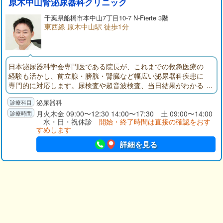
原木中山腎泌尿器科クリニック
千葉県
船橋市
本中山7丁目10-7 N-Fierte 3階
東西線 原木中山駅 徒歩1分
日本泌尿器科学会専門医である院長が、これまでの救急医療の
経験も活かし、前立腺・膀胱・腎臓など幅広い泌尿器科疾患に
専門的に対応します。尿検査や超音波検査、当日結果がわかる
採血検査など設備も充実し、迅速かつ的確な診断と、プライバ
泌尿器科
シーに配慮した安心の診療環境を整えています。原木中山駅東
口から徒歩1分と通院しやすく、お仕事帰りや買い物の合間にも
月火木金 09:00〜12:30 14:00〜17:30 土 09:00〜14:00
水・日・祝休診
開始・終了時間は直接の確認をおす
立ち寄れる立地です。
すめします
詳細を見る