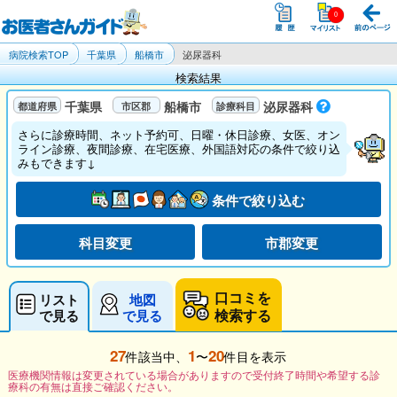
病院検索TOP
千葉県
船橋市
泌尿器科
検索結果
千葉県
船橋市
泌尿器科
さらに診療時間、ネット予約可、日曜・休日診療、女医、オン
ライン診療、夜間診療、在宅医療、外国語対応の条件で絞り込
みもできます↓
条件で絞り込む
科目変更
市郡変更
口コミを
リスト
地図
検索する
で見る
で見る
27
1
20
件該当中、
〜
件目を表示
医療機関情報は変更されている場合がありますので受付終了時間や希望する診
療科の有無は直接ご確認ください。