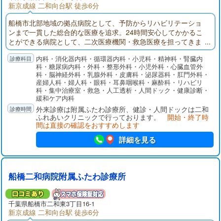
新京成線 二和向台駅 徒歩6分
船橋市北部地域の拠点病院として、予防からリハビリテーショ
ンまで一貫した総合的な医療を追求。24時間安心してかかるこ
とができる病院として、二次医療機関・救急医療を担ってきま
した。船橋二和病院付属ふたわ診療所(主に外来部門)、ふれあい
内科・消化器内科・循環器内科・小児科・精神科・腎臓内
クリニック（主に健診部門）、二和在宅介護支援センター、八
科・糖尿病内科・外科・整形外科・小児外科・心臓血管外
木が谷在宅介護支援センターでそれぞれ役割分担して連携を取
科・脳神経外科・乳腺外科・皮膚科・泌尿器科・肛門外科・
りながら、地域の皆様の健康を守ります。
産婦人科・婦人科・眼科・耳鼻咽喉科・麻酔科・リハビリ
科・集中治療室・救急・人工透析・人間ドック・健康診断・
緩和ケア内科
外来診療は附属ふたわ診療所、健診・人間ドックは二和
ふれあいクリニックで行っております。
開始・終了時
間は直接の確認をおすすめします
詳細を見る
船橋二和病院附属ふたわ診療所
千葉県
船橋市
二和東3丁目16-1
新京成線 二和向台駅 徒歩6分