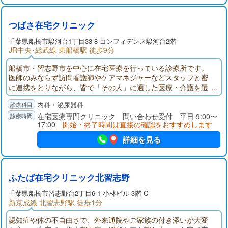
つばさ在宅クリニック
千葉県
船橋市
駿河台1丁目33-8 コンフィデンス駿河台2階
JR中央･総武線 東船橋駅 徒歩9分
船橋市・習志野市を中心に在宅医療を行っている診療所です。
医師のみならず訪問看護師やケアマネジャーなどスタッフと密
に連携をとりながら、皆で「その人」に適した医療・介護を選
択し、トータルにサポートできる体制を目指して診療していき
内科・泌尿器科
たいと思います。
在宅医療専門クリニック 問い合わせ受付 平日 9:00〜
17:00
開始・終了時間は直接の確認をおすすめします
詳細を見る
ふたば在宅クリニック北習志野
千葉県
船橋市
習志野台2丁目6-1 小林ビル 3階-C
新京成線 北習志野駅 徒歩1分
認知症や体の不自由さで、外来通院やご家族の付き添いが大変