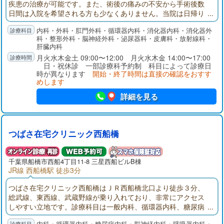
疾患の治療が可能です。また、術後の痛みの不安から手術後数
日間は入院を希望される方も少なくありません。当院は日帰り
手術から入院手術まで対応可能な肛門疾患を専門とする病院で
内科・外科・肛門外科・循環器内科・消化器内科・消化器外
す。大腸内視鏡検査では腸を伸ばさずに挿入する「軸保持短縮
科・整形外科・脳神経外科・泌尿器科・皮膚科・放射線科・
法」で挿入し、挿入時の痛みを最小限に心掛けています。また
肝臓内科
鎮痛剤・鎮静剤を使用して「寝ている間に検査が終わった」と
月火水木金土 09:00〜12:00 月火水木金 14:00〜17:00
喜ばれる方も多くいらっしゃいます。
日・祝休診 一部診療科予約制 科目によって診療日
時が異なります
開始・終了時間は直接の確認をおすす
めします
詳細を見る
つばさ在宅クリニック西船橋
千葉県
船橋市
西船4丁目11-8 三星西船ビルB棟
JR線 西船橋駅 徒歩3分
つばさ在宅クリニック西船橋はＪＲ西船橋北口より徒歩３分、
総武線、東西線、武蔵野線が乗り入れており、非常にアクセス
しやすい立地です。診療科目は一般内科、循環器内科、糖尿病
内科、脳神経内科、リウマチ科、呼吸器内科、アレルギー科の
内科・循環器内科・糖尿病内科・脳神経内科・呼吸器内科・