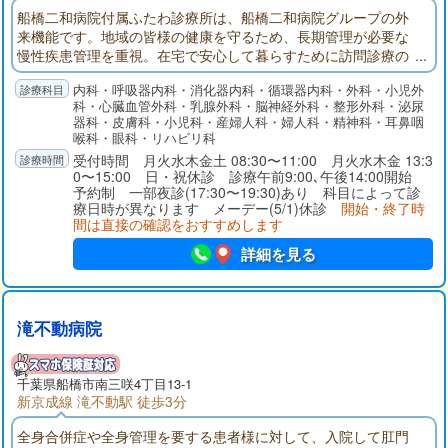
船橋二和病院付属ふたわ診療所は、船橋二和病院グループの外
来機能です。地域の皆様の健康を守るため、長期管理が必要な
慢性疾患管理を重視。在宅で安心して暮らすために訪問診療の
展開。入退院では船橋二和病院との連携。地域の皆様が安心し
内科・呼吸器内科・消化器内科・循環器内科・外科・小児外
て暮らせるように医療面でサポートできる外来機能を目指して
科・心臓血管外科・乳腺外科・脳神経外科・整形外科・泌尿
います。
器科・皮膚科・小児科・産婦人科・婦人科・精神科・耳鼻咽
喉科・眼科・リハビリ科
受付時間 月火水木金土 08:30〜11:00 月火水木金 13:3
0〜15:00 日・祝休診 診療午前9:00､午後14:00開始
予約制 一部夜診(17:30〜19:30)あり 科目によって診
療日時が異なります メーデー(5/1)休診
開始・終了時
間は直接の確認をおすすめします
詳細を見る
滝不動病院
千葉県
船橋市
南三咲4丁目13-1
新京成線 滝不動駅 徒歩3分
全身合併症や全身管理を要する患者様に対して、入院して肛門