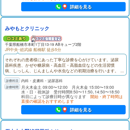
詳細を見る
みやもとクリニック
千葉県
船橋市
本町1丁目13-19 ABキューブ2階
JR中央･総武線 船橋駅 徒歩5分
それぞれの患者様にあった丁寧な診療を心がけています。泌尿
器科疾患、かぜや糖尿病・高血圧・高脂血症などの生活習慣
病、しっしん、じんましんや水虫などの初期治療を行います。
採血、エコー（腹部エコー・頸動脈エコー）は当院にて検査い
内科・皮膚科・泌尿器科
たします。CT、MRIは提携医療機関で撮影し、当日に診察でき
ます。なるべく不必要な薬は処方しない。患者様の状態に一番
月火木金土 09:00〜12:00 月火木金 15:00〜19:00
水・日・祝休診 受付時間8:50〜11:50､14:50〜18:50
合った薬を考えていきます。
科目によって診療日時が異なります
開始・終了時間は
直接の確認をおすすめします
詳細を見る