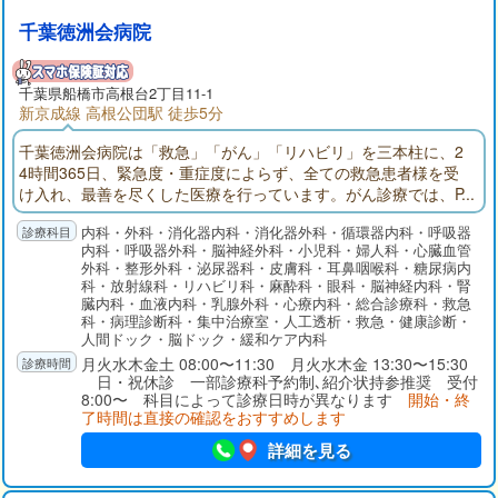
千葉徳洲会病院
千葉県
船橋市
高根台2丁目11-1
新京成線 高根公団駅 徒歩5分
千葉徳洲会病院は「救急」「がん」「リハビリ」を三本柱に、2
4時間365日、緊急度・重症度によらず、全ての救急患者様を受
け入れ、最善を尽くした医療を行っています。がん診療では、P
ET-CTや放射線治療装置、ダ・ヴィンチなどの先端医療機器導入
内科・外科・消化器内科・消化器外科・循環器内科・呼吸器
のほか、28床の緩和ケア病棟を完備し、全てのがん治療を完結
内科・呼吸器外科・脳神経外科・小児科・婦人科・心臓血管
できる医療体制を確立しております。リハビリテーションで
外科・整形外科・泌尿器科・皮膚科・耳鼻咽喉科・糖尿病内
は、回復期リハビリ病棟を56床増床し、さらに多くの患者様を
科・放射線科・リハビリ科・麻酔科・眼科・脳神経内科・腎
受け入れ、社会復帰に向けた支援を行ってまいります。
臓内科・血液内科・乳腺外科・心療内科・総合診療科・救急
科・病理診断科・集中治療室・人工透析・救急・健康診断・
人間ドック・脳ドック・緩和ケア内科
月火水木金土 08:00〜11:30 月火水木金 13:30〜15:30
日・祝休診 一部診療科予約制､紹介状持参推奨 受付
8:00〜 科目によって診療日時が異なります
開始・終
了時間は直接の確認をおすすめします
詳細を見る