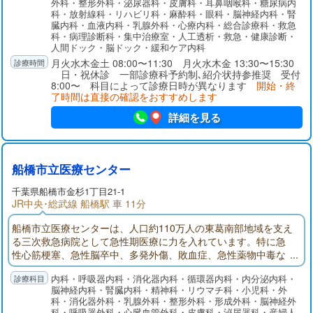
外科・整形外科・泌尿器科・皮膚科・耳鼻咽喉科・糖尿病内
は、回復期リハビリ病棟を56床増床し、さらに多くの患者様を
科・放射線科・リハビリ科・麻酔科・眼科・脳神経内科・腎
受け入れ、社会復帰に向けた支援を行ってまいります。
臓内科・血液内科・乳腺外科・心療内科・総合診療科・救急
科・病理診断科・集中治療室・人工透析・救急・健康診断・
人間ドック・脳ドック・緩和ケア内科
月火水木金土 08:00〜11:30 月火水木金 13:30〜15:30
日・祝休診 一部診療科予約制､紹介状持参推奨 受付
8:00〜 科目によって診療日時が異なります
開始・終
了時間は直接の確認をおすすめします
詳細を見る
船橋市立医療センター
千葉県
船橋市
金杉1丁目21-1
JR中央･総武線 船橋駅 車 11分
船橋市立医療センターは、人口約110万人の東葛南部地域を支え
る三次救急病院として急性期医療に力を入れています。特に急
性心筋梗塞、急性脳卒中、多発外傷、敗血症、急性薬物中毒な
ど超急性期治療が必要な疾患に対応し、その後の集中治療まで
内科・呼吸器内科・消化器内科・循環器内科・内分泌内科・
の一貫した診療を提供しているのが特徴です。質が高く密度の
脳神経内科・腎臓内科・精神科・リウマチ科・小児科・外
濃い医療サービス、さらには急性期リハビリ、回復期・療養型
科・消化器外科・乳腺外科・整形外科・形成外科・脳神経外
病床、そして在宅療養に向けて患者さんが切れ目なく円滑に移
科・呼吸器外科・心臓血管外科・皮膚科・泌尿器科・産婦人