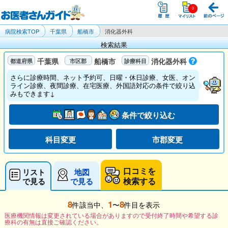
病院検索TOP
千葉県
船橋市
消化器外科
検索結果
千葉県
船橋市
消化器外科
さらに診療時間、ネット予約可、日曜・休日診療、女医、オン
ライン診療、夜間診療、在宅医療、外国語対応の条件で絞り込
みもできます↓
条件で絞り込む
科目変更
市郡変更
口コミを
リスト
地図
検索する
で見る
で見る
8
1
8
件該当中、
〜
件目を表示
医療機関情報は変更されている場合がありますので受付終了時間や希望する診
療科の有無は直接ご確認ください。