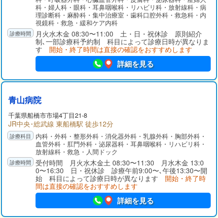
行できるよう取り組んでいます。
科・婦人科・眼科・耳鼻咽喉科・リハビリ科・放射線科・病
理診断科・麻酔科・集中治療室・歯科口腔外科・救急科・内
視鏡科・救急・緩和ケア内科
月火水木金 08:30〜11:00 土・日・祝休診 原則紹介
制､一部診療科予約制 科目によって診療日時が異なりま
す
開始・終了時間は直接の確認をおすすめします
詳細を見る
青山病院
千葉県
船橋市
市場4丁目21-8
JR中央･総武線 東船橋駅 徒歩12分
内科・外科・整形外科・消化器外科・乳腺外科・胸部外科・
血管外科・肛門外科・泌尿器科・耳鼻咽喉科・リハビリ科・
放射線科・救急・人間ドック
受付時間 月火水木金土 08:30〜11:30 月水木金 13:0
0〜16:30 日・祝休診 診療午前9:00〜､午後13:30〜開
始 科目によって診療日時が異なります
開始・終了時
間は直接の確認をおすすめします
詳細を見る