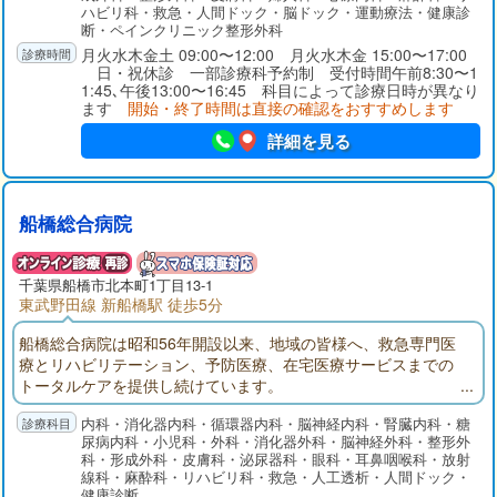
ハビリ科・救急・人間ドック・脳ドック・運動療法・健康診
断・ペインクリニック整形外科
月火水木金土 09:00〜12:00 月火水木金 15:00〜17:00
日・祝休診 一部診療科予約制 受付時間午前8:30〜1
1:45､午後13:00〜16:45 科目によって診療日時が異なり
ます
開始・終了時間は直接の確認をおすすめします
詳細を見る
船橋総合病院
千葉県
船橋市
北本町1丁目13-1
東武野田線 新船橋駅 徒歩5分
船橋総合病院は昭和56年開設以来、地域の皆様へ、救急専門医
療とリハビリテーション、予防医療、在宅医療サービスまでの
トータルケアを提供し続けています。
内科・消化器内科・循環器内科・脳神経内科・腎臓内科・糖
尿病内科・小児科・外科・消化器外科・脳神経外科・整形外
科・形成外科・皮膚科・泌尿器科・眼科・耳鼻咽喉科・放射
線科・麻酔科・リハビリ科・救急・人工透析・人間ドック・
健康診断