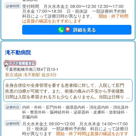
受付時間 月火水木金土 08:00〜12:30 12:30〜17:00
月水金 17:00〜18:30 日・祝休診 一部診療科予約制
科目によって診療日時が異なります。
開始・終了時間
は直接の確認をおすすめします
詳細を見る
滝不動病院
千葉県
船橋市
南三咲4丁目13-1
新京成線 滝不動駅 徒歩3分
全身合併症や全身管理を要する患者様に対して、入院して肛門
疾患の治療が可能です。また、術後の痛みの不安から手術後数
日間は入院を希望される方も少なくありません。当院は日帰り
手術から入院手術まで対応可能な肛門疾患を専門とする病院で
内科・外科・肛門外科・循環器内科・消化器内科・消化器外
す。大腸内視鏡検査では腸を伸ばさずに挿入する「軸保持短縮
科・整形外科・脳神経外科・泌尿器科・皮膚科・放射線科・
法」で挿入し、挿入時の痛みを最小限に心掛けています。また
肝臓内科
鎮痛剤・鎮静剤を使用して「寝ている間に検査が終わった」と
月火水木金土 09:00〜12:00 月火水木金 14:00〜17:00
喜ばれる方も多くいらっしゃいます。
日・祝休診 一部診療科予約制 科目によって診療日
時が異なります
開始・終了時間は直接の確認をおすす