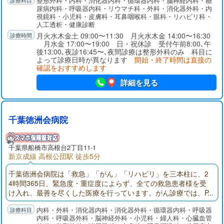
整形外科・内科・消化器内科・循環器内科・脳神経内科・糖
経験、最新の透析機械により外来・入院治療を行っておりま
尿病内科・呼吸器内科・リウマチ科・外科・消化器外科・内
す。人工関節脊椎センターでは関節や腰等の痛みの治療を行っ
視鏡科・小児科・皮膚科・耳鼻咽喉科・眼科・リハビリ科・
ております。特にひざ人工関節置換術は北海道や鹿児島、中
人工透析・健康診断
国・アメリカより手術を受けに来院頂いております。
月火水木金土 09:00〜11:30 月火水木金 14:00〜16:30
月水金 17:00〜19:00 日・祝休診 受付午前8:00､午
後13:00､夜診16:45〜､夜間診療は整形外科のみ 科目に
よって診療日時が異なります
開始・終了時間は直接の
確認をおすすめします
詳細を見る
千葉徳洲会病院
千葉県
船橋市
高根台2丁目11-1
新京成線 高根公団駅 徒歩5分
千葉徳洲会病院は「救急」「がん」「リハビリ」を三本柱に、2
4時間365日、緊急度・重症度によらず、全ての救急患者様を受
け入れ、最善を尽くした医療を行っています。がん診療では、P
ET-CTや放射線治療装置、ダ・ヴィンチなどの先端医療機器導入
内科・外科・消化器内科・消化器外科・循環器内科・呼吸器
のほか、28床の緩和ケア病棟を完備し、全てのがん治療を完結
内科・呼吸器外科・脳神経外科・小児科・婦人科・心臓血管
できる医療体制を確立しております。リハビリテーションで