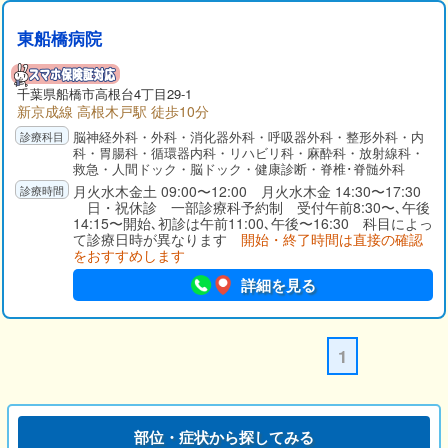
東船橋病院
千葉県
船橋市
高根台4丁目29-1
新京成線 高根木戸駅 徒歩10分
脳神経外科・外科・消化器外科・呼吸器外科・整形外科・内
科・胃腸科・循環器内科・リハビリ科・麻酔科・放射線科・
救急・人間ドック・脳ドック・健康診断・脊椎･脊髄外科
月火水木金土 09:00〜12:00 月火水木金 14:30〜17:30
日・祝休診 一部診療科予約制 受付午前8:30〜､午後
14:15〜開始､初診は午前11:00､午後〜16:30 科目によっ
て診療日時が異なります
開始・終了時間は直接の確認
をおすすめします
詳細を見る
1
部位・症状から探してみる