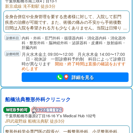
千葉県
船橋市
南三咲4丁目13-1
新京成線 滝不動駅 徒歩3分
全身合併症や全身管理を要する患者様に対して、入院して肛門
疾患の治療が可能です。また、術後の痛みの不安から手術後数
日間は入院を希望される方も少なくありません。当院は日帰り
手術から入院手術まで対応可能な肛門疾患を専門とする病院で
内科・外科・肛門外科・循環器内科・消化器内科・消化器外
す。大腸内視鏡検査では腸を伸ばさずに挿入する「軸保持短縮
科・整形外科・脳神経外科・泌尿器科・皮膚科・放射線科・
法」で挿入し、挿入時の痛みを最小限に心掛けています。また
肝臓内科
鎮痛剤・鎮静剤を使用して「寝ている間に検査が終わった」と
月火水木金土 09:00〜12:00 月火水木金 14:00〜17:00
喜ばれる方も多くいらっしゃいます。
日・祝休診 一部診療科予約制 科目によって診療日
時が異なります
開始・終了時間は直接の確認をおすす
めします
詳細を見る
船橋法典整形外科クリニック
千葉県
船橋市
藤原2丁目16-16 Y’s Medical Hub 102号
JR武蔵野線 船橋法典駅 徒歩3分
整形外科学会専門医の院長が、一般整形外科、小児整形外科、