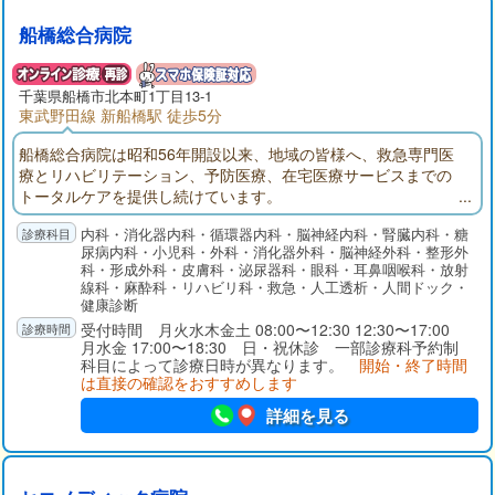
船橋総合病院
千葉県
船橋市
北本町1丁目13-1
東武野田線 新船橋駅 徒歩5分
船橋総合病院は昭和56年開設以来、地域の皆様へ、救急専門医
療とリハビリテーション、予防医療、在宅医療サービスまでの
トータルケアを提供し続けています。
内科・消化器内科・循環器内科・脳神経内科・腎臓内科・糖
尿病内科・小児科・外科・消化器外科・脳神経外科・整形外
科・形成外科・皮膚科・泌尿器科・眼科・耳鼻咽喉科・放射
線科・麻酔科・リハビリ科・救急・人工透析・人間ドック・
健康診断
受付時間 月火水木金土 08:00〜12:30 12:30〜17:00
月水金 17:00〜18:30 日・祝休診 一部診療科予約制
科目によって診療日時が異なります。
開始・終了時間
は直接の確認をおすすめします
詳細を見る