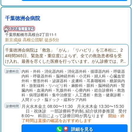
千葉徳洲会病院
千葉県
船橋市
高根台2丁目11-1
新京成線 高根公団駅 徒歩5分
千葉徳洲会病院は「救急」「がん」「リハビリ」を三本柱に、2
4時間365日、緊急度・重症度によらず、全ての救急患者様を受
け入れ、最善を尽くした医療を行っています。がん診療では、P
ET-CTや放射線治療装置、ダ・ヴィンチなどの先端医療機器導入
内科・外科・消化器内科・消化器外科・循環器内科・呼吸器
のほか、28床の緩和ケア病棟を完備し、全てのがん治療を完結
内科・呼吸器外科・脳神経外科・小児科・婦人科・心臓血管
できる医療体制を確立しております。リハビリテーションで
外科・整形外科・泌尿器科・皮膚科・耳鼻咽喉科・糖尿病内
は、回復期リハビリ病棟を56床増床し、さらに多くの患者様を
科・放射線科・リハビリ科・麻酔科・眼科・脳神経内科・腎
受け入れ、社会復帰に向けた支援を行ってまいります。
臓内科・血液内科・乳腺外科・心療内科・総合診療科・救急
科・病理診断科・集中治療室・人工透析・救急・健康診断・
人間ドック・脳ドック・緩和ケア内科
月火水木金土 08:00〜11:30 月火水木金 13:30〜15:30
日・祝休診 一部診療科予約制､紹介状持参推奨 受付
8:00〜 科目によって診療日時が異なります
開始・終
了時間は直接の確認をおすすめします
詳細を見る