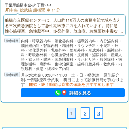
千葉県
船橋市
金杉1丁目21-1
JR中央･総武線 船橋駅 車 11分
船橋市立医療センターは、人口約110万人の東葛南部地域を支え
る三次救急病院として急性期医療に力を入れています。特に急
性心筋梗塞、急性脳卒中、多発外傷、敗血症、急性薬物中毒な
ど超急性期治療が必要な疾患に対応し、その後の集中治療まで
内科・呼吸器内科・消化器内科・循環器内科・内分泌内科・
の一貫した診療を提供しているのが特徴です。質が高く密度の
脳神経内科・腎臓内科・精神科・リウマチ科・小児科・外
濃い医療サービス、さらには急性期リハビリ、回復期・療養型
科・消化器外科・乳腺外科・整形外科・形成外科・脳神経外
病床、そして在宅療養に向けて患者さんが切れ目なく円滑に移
科・呼吸器外科・心臓血管外科・皮膚科・泌尿器科・産婦人
行できるよう取り組んでいます。
科・婦人科・眼科・耳鼻咽喉科・リハビリ科・放射線科・病
理診断科・麻酔科・集中治療室・歯科口腔外科・救急科・内
視鏡科・救急・緩和ケア内科
月火水木金 08:30〜11:00 土・日・祝休診 原則紹介
制､一部診療科予約制 科目によって診療日時が異なりま
す
開始・終了時間は直接の確認をおすすめします
詳細を見る
2
3
1