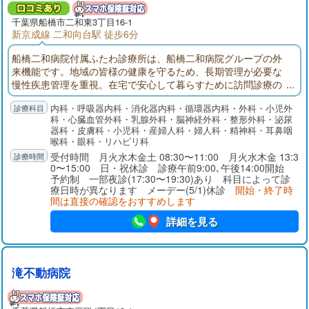
千葉県
船橋市
二和東3丁目16-1
新京成線 二和向台駅 徒歩6分
船橋二和病院付属ふたわ診療所は、船橋二和病院グループの外
来機能です。地域の皆様の健康を守るため、長期管理が必要な
慢性疾患管理を重視。在宅で安心して暮らすために訪問診療の
展開。入退院では船橋二和病院との連携。地域の皆様が安心し
内科・呼吸器内科・消化器内科・循環器内科・外科・小児外
て暮らせるように医療面でサポートできる外来機能を目指して
科・心臓血管外科・乳腺外科・脳神経外科・整形外科・泌尿
います。
器科・皮膚科・小児科・産婦人科・婦人科・精神科・耳鼻咽
喉科・眼科・リハビリ科
受付時間 月火水木金土 08:30〜11:00 月火水木金 13:3
0〜15:00 日・祝休診 診療午前9:00､午後14:00開始
予約制 一部夜診(17:30〜19:30)あり 科目によって診
療日時が異なります メーデー(5/1)休診
開始・終了時
間は直接の確認をおすすめします
詳細を見る
滝不動病院