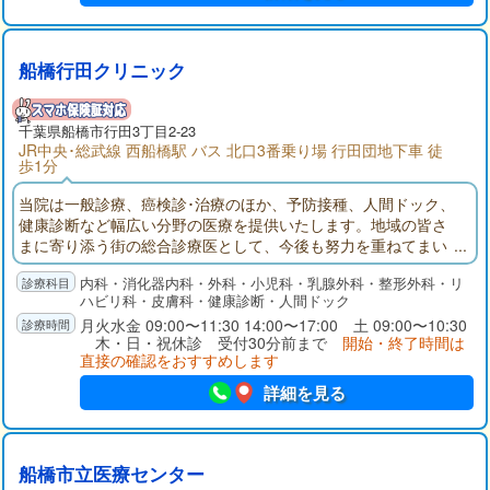
船橋行田クリニック
千葉県
船橋市
行田3丁目2-23
JR中央･総武線 西船橋駅 バス 北口3番乗り場 行田団地下車 徒
歩1分
当院は一般診療、癌検診･治療のほか、予防接種、人間ドック、
健康診断など幅広い分野の医療を提供いたします。地域の皆さ
まに寄り添う街の総合診療医として、今後も努力を重ねてまい
ります。どうぞご来院のうえ、ご相談ください。
内科・消化器内科・外科・小児科・乳腺外科・整形外科・リ
ハビリ科・皮膚科・健康診断・人間ドック
月火水金 09:00〜11:30 14:00〜17:00 土 09:00〜10:30
木・日・祝休診 受付30分前まで
開始・終了時間は
直接の確認をおすすめします
詳細を見る
船橋市立医療センター