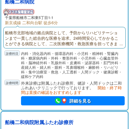
船橋二和病院
千葉県
船橋市
二和東5丁目1-1
新京成線 二和向台駅 徒歩6分
船橋市北部地域の拠点病院として、予防からリハビリテーショ
ンまで一貫した総合的な医療を追求。24時間安心してかかるこ
とができる病院として、二次医療機関・救急医療を担ってきま
した。船橋二和病院付属ふたわ診療所(主に外来部門)、ふれあい
内科・消化器内科・循環器内科・小児科・精神科・腎臓内
クリニック（主に健診部門）、二和在宅介護支援センター、八
科・糖尿病内科・外科・整形外科・小児外科・心臓血管外
木が谷在宅介護支援センターでそれぞれ役割分担して連携を取
科・脳神経外科・乳腺外科・皮膚科・泌尿器科・肛門外科・
りながら、地域の皆様の健康を守ります。
産婦人科・婦人科・眼科・耳鼻咽喉科・麻酔科・リハビリ
科・集中治療室・救急・人工透析・人間ドック・健康診断・
緩和ケア内科
外来診療は附属ふたわ診療所、健診・人間ドックは二和
ふれあいクリニックで行っております。
開始・終了時
間は直接の確認をおすすめします
詳細を見る
船橋二和病院附属ふたわ診療所