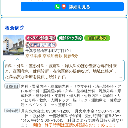
詳細を見る
板倉病院
千葉県
船橋市
本町2丁目10-1
京成本線 京成船橋駅 徒歩5分
内科・外科・整形外科・皮膚科・婦人科のほか豊富な専門外来
と、夜間救急・健康診断・在宅医療の提供など、地域に根ざし
た高品質な医療を提供し続けます。
内科・腎臓内科・糖尿病内科・リウマチ科・消化器外科・ア
レルギー科・脳神経内科・外科・脳神経外科・乳腺外科・形
成外科・整形外科・皮膚科・婦人科・心療内科・麻酔科・リ
ハビリ科・救急・人間ドック・脳ドック・運動療法・健康診
断・ペインクリニック整形外科
月火水木金土 09:00〜12:00 月火水木金 15:00〜17:00
日・祝休診 一部診療科予約制 受付時間午前8:30〜1
1:45､午後13:00〜16:45 科目によって診療日時が異なり
ます
開始・終了時間は直接の確認をおすすめします