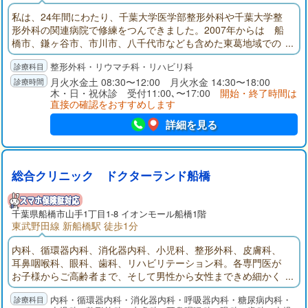
私は、24年間にわたり、千葉大学医学部整形外科や千葉大学整
形外科の関連病院で修練をつんできました。2007年からは 船
橋市、鎌ヶ谷市、市川市、八千代市なども含めた東葛地域での
中核病院である船橋市医療センターにて、脊椎外科を専門とし
整形外科・リウマチ科・リハビリ科
つつ、救急医療、外傷医療にも携わってきました。私たちクリ
ニックの理念である、”人のため 世のために”という気持ちを大
月火水金土 08:30〜12:00 月火水金 14:30〜18:00
木・日・祝休診 受付11:00､〜17:00
開始・終了時間は
事にしながら、皆様に”きてよかった”と思っていただけるクリニ
直接の確認をおすすめします
ックを目指してまいります。どうぞお気軽に御来院ください。
詳細を見る
総合クリニック ドクターランド船橋
千葉県
船橋市
山手1丁目1-8 イオンモール船橋1階
東武野田線 新船橋駅 徒歩1分
内科、循環器内科、消化器内科、小児科、整形外科、皮膚科、
耳鼻咽喉科、眼科、歯科、リハビリテーション科。各専門医が
お子様からご高齢者まで、そして男性から女性まできめ細かく
丁寧で分かりやすい診療を行っています。また、健やかに人生
内科・循環器内科・消化器内科・呼吸器内科・糖尿病内科・
を過ごすために各種健康診断や人間ドックも行っています。年