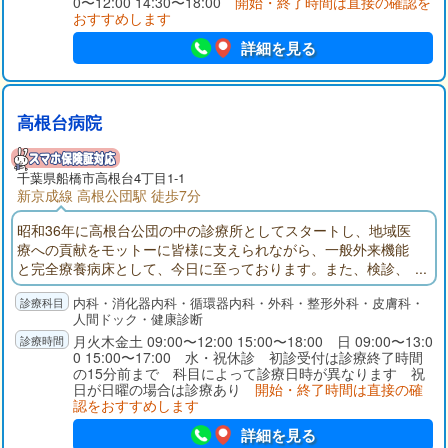
0〜12:00 14:30〜18:00
開始・終了時間は直接の確認を
おすすめします
詳細を見る
高根台病院
千葉県
船橋市
高根台4丁目1-1
新京成線 高根公団駅 徒歩7分
昭和36年に高根台公団の中の診療所としてスタートし、地域医
療への貢献をモットーに皆様に支えられながら、一般外来機能
と完全療養病床として、今日に至っております。また、検診、
予防接種、プライマリーケアにも力を入れ、なんでも相談でき
内科・消化器内科・循環器内科・外科・整形外科・皮膚科・
る地域における「かかりつけ医」としても貢献をして行きたい
人間ドック・健康診断
と考えております。
月火木金土 09:00〜12:00 15:00〜18:00 日 09:00〜13:0
0 15:00〜17:00 水・祝休診 初診受付は診療終了時間
の15分前まで 科目によって診療日時が異なります 祝
日が日曜の場合は診療あり
開始・終了時間は直接の確
認をおすすめします
詳細を見る