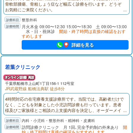
骨軟部腫瘍、骨粗しょう症など幅広く診療を行います。どうぞ
お気軽にご来院ください。
整形外科
月火木金 09:00〜12:30 15:00〜18:30 土 09:00〜13:00
水・日・祝休診
開始・終了時間は直接の確認をおす
すめします
詳細を見る
若葉クリニック
千葉県
船橋市
上山町1丁目156-1 112号室
JR武蔵野線 船橋法典駅 徒歩8分
4時間対応の在宅療養支援診療所です。当院では、高齢者だけで
なく、こどもを対象とした小児訪問診療も行っています。患者
様及びご家族様とご相談の上支援内容を決定し、オーダーメイ
ド型の在宅医療を行います。投薬・点滴の管理など、在宅で安
内科・小児科・整形外科・精神科・皮膚科
全な範囲で行える医療行為は全て可能です。。
訪問診療クリニック 月 1回､完全予約制の外来あり
開
始・終了時間は直接の確認をおすすめします