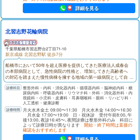
詳細を見る
北習志野花輪病院
千葉県
船橋市
習志野台2丁目71-10
新京成線 北習志野駅 徒歩7分
船橋市において50年を超え医療を提供してきた医療法人成春会
の本部病院として、急性病院の性格と、増加してきた高齢者へ
の対応を踏まえた慢性病棟を擁する地域の第一線病院として自
負しております。人工透析センターでは永年蓄積したデータと
整形外科・内科・消化器内科・循環器内科・脳神経内科・糖
経験、最新の透析機械により外来・入院治療を行っておりま
尿病内科・呼吸器内科・リウマチ科・外科・消化器外科・内
す。人工関節脊椎センターでは関節や腰等の痛みの治療を行っ
視鏡科・小児科・皮膚科・耳鼻咽喉科・眼科・リハビリ科・
ております。特にひざ人工関節置換術は北海道や鹿児島、中
人工透析・健康診断
国・アメリカより手術を受けに来院頂いております。
月火水木金土 09:00〜11:30 月火水木金 14:00〜16:30
月水金 17:00〜19:00 日・祝休診 受付午前8:00､午
後13:00､夜診16:45〜､夜間診療は整形外科のみ 科目に
よって診療日時が異なります
開始・終了時間は直接の
確認をおすすめします
詳細を見る