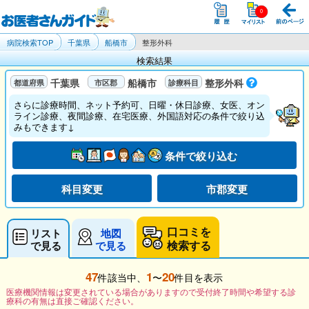
病院検索TOP
千葉県
船橋市
整形外科
検索結果
千葉県
船橋市
整形外科
さらに診療時間、ネット予約可、日曜・休日診療、女医、オン
ライン診療、夜間診療、在宅医療、外国語対応の条件で絞り込
みもできます↓
条件で絞り込む
科目変更
市郡変更
口コミを
リスト
地図
検索する
で見る
で見る
47
1
20
件該当中、
〜
件目を表示
医療機関情報は変更されている場合がありますので受付終了時間や希望する診
療科の有無は直接ご確認ください。