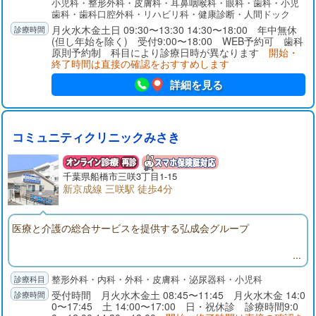
小児科・整形外科・皮膚科・耳鼻咽喉科・眼科・歯科・小児
中無休のドクターランド船橋が皆様の健康の維持・増進をお手
歯科・歯科口腔外科・リハビリ科・健康診断・人間ドック
伝いします。
月火水木金土日 09:30〜13:30 14:30〜18:00 年中無休
(但し年始を除く) 受付9:00〜18:00 WEB予約可 歯科
原則予約制 科目により診療日時が異なります
開始・
終了時間は直接の確認をおすすめします
詳細を見る
コミュニティクリニックみさき
千葉県
船橋市
三咲3丁目1-15
新京成線 三咲駅 徒歩4分
医療と介護の総合サービスを提供する弘成会グループ
整形外科・内科・外科・皮膚科・泌尿器科・小児科
受付時間 月火水木金土 08:45〜11:45 月火水木金 14:0
0〜17:45 土 14:00〜17:00 日・祝休診 診療時間9:0