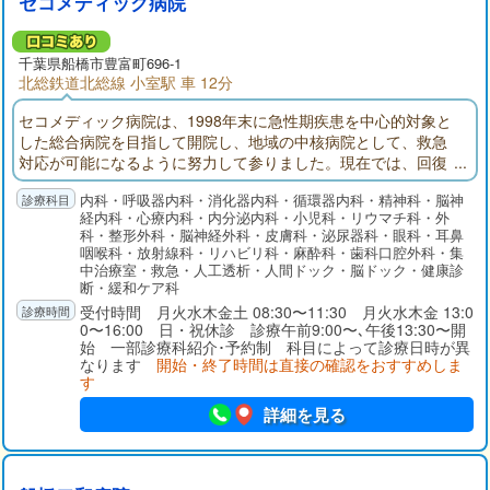
セコメディック病院
千葉県
船橋市
豊富町696-1
北総鉄道北総線 小室駅 車 12分
セコメディック病院は、1998年末に急性期疾患を中心的対象と
した総合病院を目指して開院し、地域の中核病院として、救急
対応が可能になるように努力して参りました。現在では、回復
期リハビリテーション病棟、地域包括ケア病棟を備え、在宅医
内科・呼吸器内科・消化器内科・循環器内科・精神科・脳神
療にも注力しております。
経内科・心療内科・内分泌内科・小児科・リウマチ科・外
科・整形外科・脳神経外科・皮膚科・泌尿器科・眼科・耳鼻
咽喉科・放射線科・リハビリ科・麻酔科・歯科口腔外科・集
中治療室・救急・人工透析・人間ドック・脳ドック・健康診
断・緩和ケア科
受付時間 月火水木金土 08:30〜11:30 月火水木金 13:0
0〜16:00 日・祝休診 診療午前9:00〜､午後13:30〜開
始 一部診療科紹介･予約制 科目によって診療日時が異
なります
開始・終了時間は直接の確認をおすすめしま
す
詳細を見る