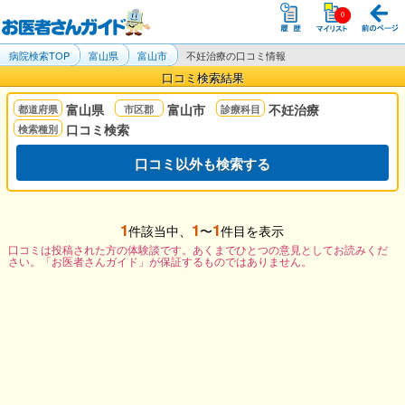
病院検索TOP
富山県
富山市
不妊治療の口コミ情報
口コミ検索結果
富山県
富山市
不妊治療
口コミ検索
口コミ以外も検索する
1
1
1
件該当中、
〜
件目を表示
口コミは投稿された方の体験談です。あくまでひとつの意見としてお読みくだ
さい。「お医者さんガイド」が保証するものではありません。