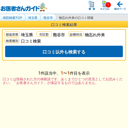
病院検索TOP
埼玉県
熊谷市
物忘れ外来の口コミ情報
口コミ検索結果
埼玉県
熊谷市
物忘れ外来
口コミ検索
口コミ以外も検索する
1
1
1
件該当中、
〜
件目を表示
口コミは投稿された方の体験談です。あくまでひとつの意見としてお読みくだ
さい。「お医者さんガイド」が保証するものではありません。