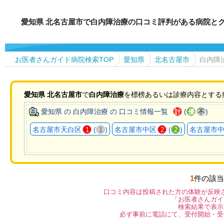
愛知県 北名古屋市で白内障治療の口コミ評判がある病院と
お医者さんガイド病院検索TOP
愛知県
北名古屋市
白内障
愛知県
北名古屋市
で
白内障治療
を標榜あるいは診療内容とする
愛知県 の 白内障治療 の 口コミ情報一覧
(
)
計
優
不
名古屋市天白区
(
)
名古屋市中区
(
)
名古屋市
1
1
2
2
1
件の該当
口コミ内容は投稿された方の体験が反映
「お医者さんガイ
検索結果で表示
必ず事前に電話にて、受付開始・受