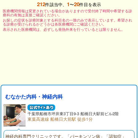
212
1
20
件該当中、
〜
件目を表示
医療機関情報は変更されている場合がありますので受付終了時間や希望する診
療科の有無は直接ご確認ください。
お探しの症状を診療対象とする科目名の一致のみで表示しています。希望され
る診療が受けられるかどうかは各医療機関にご確認ください。
表示された医療機関は、必ずしも発熱外来を行っているとは限りません。
むなかた内科・神経内科
千葉県
船橋市
坪井東3丁目9-3 船橋日大駅前ビル2階
東葉高速線 船橋日大前駅 徒歩1分
神経内科専門クリニックです。「パーキンソン病」「認知症」