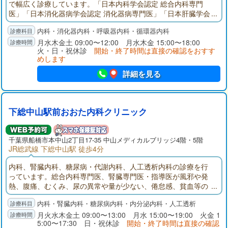
で幅広く診療しています。「日本内科学会認定 総合内科専門
医」「日本消化器病学会認定 消化器病専門医」「日本肝臓学会
認定 肝臓専門医」として、地域の皆さまに貢献できるよう努力
内科・消化器内科・呼吸器内科・循環器内科
しています。内科の病気に関して、何でも相談できる地域のク
リニックを目指していますので、お気軽に話をしにいらしてく
月水木金土 09:00〜12:00 月水木金 15:00〜18:00
火・日・祝休診
開始・終了時間は直接の確認をおすす
ださい。
めします
詳細を見る
下総中山駅前おおた内科クリニック
千葉県
船橋市
本中山2丁目17-35 中山メディカルブリッジ4階・5階
JR総武線 下総中山駅 徒歩4分
内科、腎臓内科、糖尿病・代謝内科、人工透析内科の診療を行
っています。総合内科専門医、腎臓専門医・指導医が風邪や発
熱、腹痛、むくみ、尿の異常や量が少ない、倦怠感、貧血等の
症状の診療を行います。透析治療にも対応しています。
内科・腎臓内科・糖尿病内科・内分泌内科・人工透析
月火水木金土 09:00〜13:00 月水 15:00〜19:00 火金 1
5:00〜17:30 日・祝休診
開始・終了時間は直接の確認