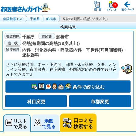
病院検索TOP
千葉県
船橋市
発熱(短期間の高熱(38度以上))
検索結果
千葉県
船橋市
発熱(短期間の高熱(38度以上))
内科・消化器内科・呼吸器内科・耳鼻科(耳鼻咽喉科)・
泌尿器科
さらに診療時間、ネット予約可、日曜・休日診療、女医、オン
ライン診療、夜間診療、在宅医療、外国語対応の条件で絞り込
みもできます↓
条件で絞り込む
科目変更
市郡変更
口コミを
リスト
地図
検索する
で見る
で見る