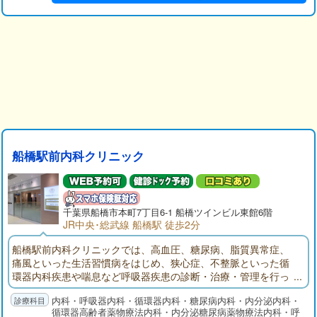
船橋駅前内科クリニック
千葉県
船橋市
本町7丁目6-1 船橋ツインビル東館6階
JR中央･総武線 船橋駅 徒歩2分
船橋駅前内科クリニックでは、高血圧、糖尿病、脂質異常症、
痛風といった生活習慣病をはじめ、狭心症、不整脈といった循
環器内科疾患や喘息など呼吸器疾患の診断・治療・管理を行っ
ております。常に患者様お一人おひとりの生活の質（QOL）向
内科・呼吸器内科・循環器内科・糖尿病内科・内分泌内科・
上を念頭においた医療を提供していくことを目指しておりま
循環器高齢者薬物療法内科・内分泌糖尿病薬物療法内科・呼
す。