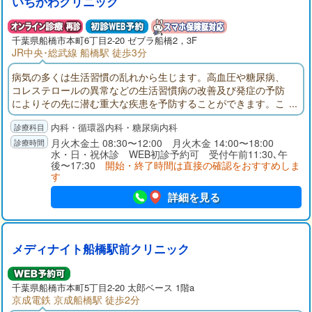
いちかわクリニック
千葉県
船橋市
本町6丁目2-20 ゼブラ船橋2，3F
JR中央･総武線 船橋駅 徒歩3分
病気の多くは生活習慣の乱れから生じます。高血圧や糖尿病、
コレステロールの異常などの生活習慣病の改善及び発症の予防
によりその先に潜む重大な疾患を予防することができます。こ
のような思いから、私は地域住民の皆様の健康をより早い段階
内科・循環器内科・糖尿病内科
から守るため、生活習慣病を中心としたプライマリケアの実践
を主に置いた診療を行い、微力ながらも地域医療に貢献をして
月火木金土 08:30〜12:00 月火木金 14:00〜18:00
水・日・祝休診 WEB初診予約可 受付午前11:30､午
いきたいと考えております。宜しくお願いいたします。
後〜17:30
開始・終了時間は直接の確認をおすすめしま
す
詳細を見る
メディナイト船橋駅前クリニック
千葉県
船橋市
本町5丁目2-20 太郎ベース 1階a
京成電鉄 京成船橋駅 徒歩2分