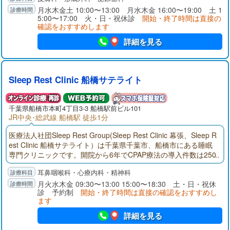
月水木金土 10:00〜13:00 月水木金 16:00〜19:00 土 1
5:00〜17:00 火・日・祝休診
開始・終了時間は直接の
確認をおすすめします
詳細を見る
Sleep Rest Clinic 船橋サテライト
千葉県
船橋市
本町4丁目3-3 船橋駅前ビル101
JR中央･総武線 船橋駅 徒歩1分
医療法人社団Sleep Rest Group(Sleep Rest Clinic 幕張、Sleep R
est Clinic 船橋サテライト）は千葉県千葉市、船橋市にある睡眠
専門クリニックです。開院から6年でCPAP療法の導入件数は250
0件（令和7年5月現在）を超え、多くの患者様にご利用頂いてお
耳鼻咽喉科・心療内科・精神科
ります。
月火水木金 09:30〜13:00 15:00〜18:30 土・日・祝休
診 予約制
開始・終了時間は直接の確認をおすすめし
ます
詳細を見る