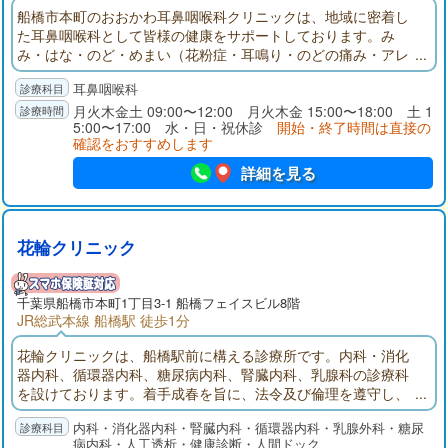
船橋市本町のおおかわ耳鼻咽喉科クリニックは、地域に密着し
た耳鼻咽喉科として皆様の健康をサポートしております。み
み・はな・のど・めまい（花粉症・耳鳴り・のどの痛み・アレ
ルギー等）についてお困りの時は、お気軽にご相談下さい。
耳鼻咽喉科
月火木金土 09:00〜12:00 月火木金 15:00〜18:00 土 1
5:00〜17:00 水・日・祝休診
開始・終了時間は直接の
確認をおすすめします
詳細を見る
花輪クリニック
千葉県
船橋市
本町1丁目3-1 船橋フェイスビル8階
JR総武本線 船橋駅 徒歩1分
花輪クリニックは、船橋駅前に構える診療所です。内科・消化
器内科、循環器内科、糖尿病内科、腎臓内科、乳腺科の診療科
を設けております。着手成春を旨に、法令及び倫理を遵守し、
相協力して安全で安心な医療に取り組みます。
内科・消化器内科・腎臓内科・循環器内科・乳腺外科・糖尿
病内科・人工透析・健康診断・人間ドック