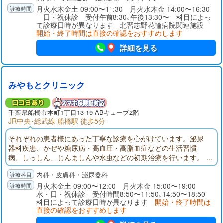
月火水木金土 09:00〜11:30 月火水木金 14:00〜16:30
日・祝休診 受付午前8:30､午後13:30〜 科目によっ
て診療日時が異なります 北習志野花輪病院関連施設
開始・終了時間は直接の確認をおすすめします
詳細を見る
みやもとクリニック
千葉県
船橋市
本町1丁目13-19 ABキューブ2階
JR中央･総武線 船橋駅 徒歩5分
それぞれの患者様にあった丁寧な診療を心がけています。泌尿
器科疾患、かぜや糖尿病・高血圧・高脂血症などの生活習慣
病、しっしん、じんましんや水虫などの初期治療を行います。
採血、エコー（腹部エコー・頸動脈エコー）は当院にて検査い
内科・皮膚科・泌尿器科
たします。CT、MRIは提携医療機関で撮影し、当日に診察でき
ます。なるべく不必要な薬は処方しない。患者様の状態に一番
月火木金土 09:00〜12:00 月火木金 15:00〜19:00
水・日・祝休診 受付時間8:50〜11:50､14:50〜18:50
合った薬を考えていきます。
科目によって診療日時が異なります
開始・終了時間は
直接の確認をおすすめします