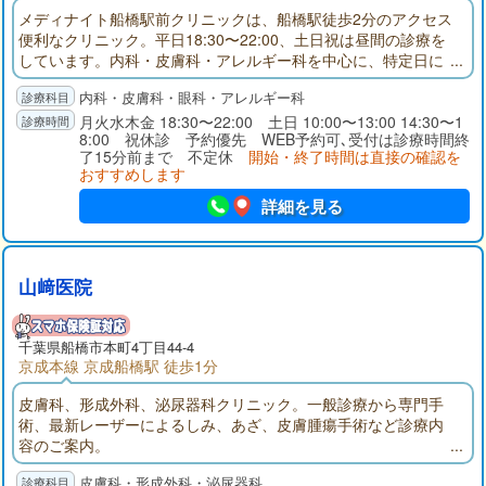
メディナイト船橋駅前クリニックは、船橋駅徒歩2分のアクセス
便利なクリニック。平日18:30〜22:00、土日祝は昼間の診療を
しています。内科・皮膚科・アレルギー科を中心に、特定日に
は眼科診療にも対応。さらにピル・性感染症・AGA・ED・禁煙
内科・皮膚科・眼科・アレルギー科
外来など幅広い自費診療もご用意。お仕事帰りや休日の急な体
調不良にも安心してご受診いただけます。
月火水木金 18:30〜22:00 土日 10:00〜13:00 14:30〜1
8:00 祝休診 予約優先 WEB予約可､受付は診療時間終
了15分前まで 不定休
開始・終了時間は直接の確認を
おすすめします
詳細を見る
山﨑医院
千葉県
船橋市
本町4丁目44-4
京成本線 京成船橋駅 徒歩1分
皮膚科、形成外科、泌尿器科クリニック。一般診療から専門手
術、最新レーザーによるしみ、あざ、皮膚腫瘍手術など診療内
容のご案内。
皮膚科・形成外科・泌尿器科