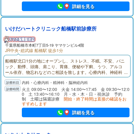
詳細を見る
いけだハートクリニック船橋駅前診療所
千葉県
船橋市
本町7丁目5-19 ヤマケンビル4階
JR中央･総武線 船橋駅 徒歩1分
船橋駅北口1分の地にオープンし、ストレス、不眠、不安、パニ
ック、動悸、頭痛、肩こり、胃痛、便秘や下痢、うつ、アルコ
ール依存、物忘れなどのご相談を致します。心療内科、神経科
精神科、神経内科、内科を診療科目とするいけだハートクリニ
内科・心療内科・精神科・脳神経内科
ック船橋駅前診療所のサイトです。診療所の写真、地図、診療
案内、診療時間、院長略歴、リンク、お知らせ、などがご覧に
火土 09:00〜12:00 火金 14:00〜17:45 金 09:30〜12:0
0 土 13:40〜16:10 月・水・木・日・祝休診 予約
なれます。
制 土曜は隔週診療
開始・終了時間は直接の確認をお
すすめします
詳細を見る