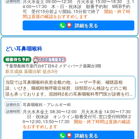
月火水金土 09:00〜12:30 月火水金 15:00〜18:30 土 1
4:00〜17:30 木・日・祝休診 順番予約制 WEB予約
可 受付15分前より開始､15分前で終了
開始・終了時
間は直接の確認をおすすめします
詳細を見る
どい耳鼻咽喉科
千葉県
船橋市
薬円台6丁目6-2 メディパーク薬園台3階
新京成線 薬園台駅 徒歩3分
当院では耳鼻咽喉科疾患全般の他、レーザー手術、補聴器相
談、いびき、睡眠時無呼吸症候群、頭頸部がん検診などのご相
談も承っております。混雑時2名の耳鼻咽喉科専門医が診療を行
っております。待ち時間がある時はオンラインで順番受付を行
耳鼻咽喉科・アレルギー科
うこともできます
月火水木金土 08:30〜12:00 月火水木金 14:00〜17:30
日・祝休診 オンライン順番受付可､窓口受付時間8:2
0〜12:00､13:50〜17:30
開始・終了時間は直接の確認
をおすすめします
詳細を見る