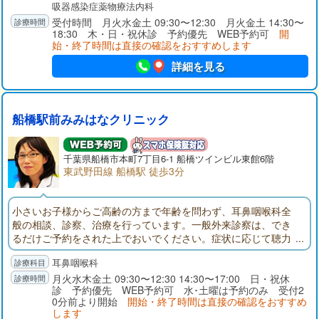
吸器感染症薬物療法内科
受付時間 月火水金土 09:30〜12:30 月火金土 14:30〜
18:30 木・日・祝休診 予約優先 WEB予約可
開
始・終了時間は直接の確認をおすすめします
詳細を見る
船橋駅前みみはなクリニック
千葉県
船橋市
本町7丁目6-1 船橋ツインビル東館6階
東武野田線 船橋駅 徒歩3分
小さいお子様からご高齢の方まで年齢を問わず、耳鼻咽喉科全
般の相談、診察、治療を行っています。一般外来診察は、でき
るだけご予約をされた上でおいでください。症状に応じて聴力
検査、内視鏡検査、レントゲン検査、赤外線による平衡機能検
耳鼻咽喉科
査、睡眠時無呼吸症候群の簡易モニター検査、血液検査、培養
検査などを行って診断します。診察室はプライバシーに配慮さ
月火水木金土 09:30〜12:30 14:30〜17:00 日・祝休
診 予約優先 WEB予約可 水･土曜は予約のみ 受付2
れており、検査後は画像をお見せしながらご説明いたします。
0分前より開始
開始・終了時間は直接の確認をおすすめ
します