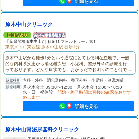
詳細を見る
原木中山クリニック
千葉県
船橋市
本中山7丁目5-11 フォルトゥーナ101
東京メトロ東西線 原木中山駅 徒歩1分
原木中山駅から徒歩1分という通院にとても便利な立地で、一般
的な内科系疾患から消化器疾患、小児科、整形外科の診療を行
っております。どんな症状でも、おからだでお困りのこと何で
もお気軽にご相談をいただけますと幸いでございます。
内科・外科・消化器内科・整形外科・小児科・健康診断
月火木金土 09:30〜12:30 月火木金 15:00〜18:30
水・日・祝休診
開始・終了時間は直接の確認をおすす
めします
詳細を見る
原木中山腎泌尿器科クリニック
千葉県
船橋市
本中山7丁目10-7 N-Fierte 3階