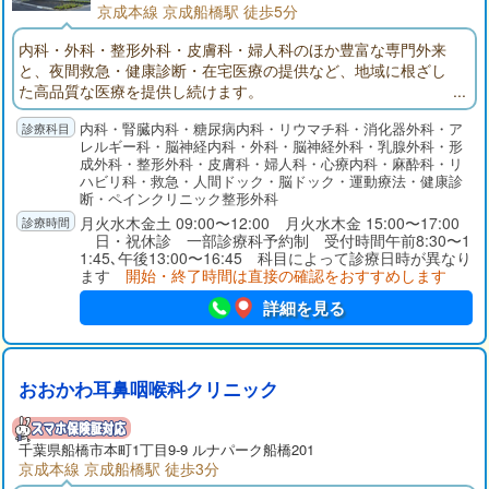
京成本線 京成船橋駅 徒歩5分
内科・外科・整形外科・皮膚科・婦人科のほか豊富な専門外来
と、夜間救急・健康診断・在宅医療の提供など、地域に根ざし
た高品質な医療を提供し続けます。
内科・腎臓内科・糖尿病内科・リウマチ科・消化器外科・ア
レルギー科・脳神経内科・外科・脳神経外科・乳腺外科・形
成外科・整形外科・皮膚科・婦人科・心療内科・麻酔科・リ
ハビリ科・救急・人間ドック・脳ドック・運動療法・健康診
断・ペインクリニック整形外科
月火水木金土 09:00〜12:00 月火水木金 15:00〜17:00
日・祝休診 一部診療科予約制 受付時間午前8:30〜1
1:45､午後13:00〜16:45 科目によって診療日時が異なり
ます
開始・終了時間は直接の確認をおすすめします
詳細を見る
おおかわ耳鼻咽喉科クリニック
千葉県
船橋市
本町1丁目9-9 ルナパーク船橋201
京成本線 京成船橋駅 徒歩3分