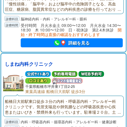
「慢性頭痛」「脳卒中」および脳卒中の危険因子となる、高血
圧症、糖尿病、脂質異常症などの内科疾患の診療を行っており
ます。ふるえ、歩行障害、物忘れなどの症状のある方はご相談
脳神経内科・内科・アレルギー科・眼科
ください。東葉高速鉄道「船橋日大前」東口駅前（くすりの福
太郎２階）。頭部CT完備。神経内科専門医、指導医。頭痛専門
受付時間 月火水金土 09:00〜12:00 月火水金 14:30〜
18:30 木 10:00〜12:00 日・祝休診 第2.4木休診
開
医、指導医。内科学会認定内科医。眼科学会専門医。
始・終了時間は直接の確認をおすすめします
詳細を見る
しまね内科クリニック
千葉県
船橋市
坪井東1丁目2-25
東葉高速線 船橋日大前駅 徒歩3分
船橋日大前駅東口徒歩３分の内科・呼吸器内科・アレルギー科
クリニックです。気管支喘息や肺気腫などの呼吸器疾患や心疾
患またはいびき・禁煙外来も行っています。駐車場２０台。土
曜診療も行っています。
内科・呼吸器内科・循環器内科・アレルギー科・健康診断