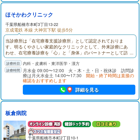
ほそかわクリニック
千葉県
船橋市
本町3丁目13-22
京成電鉄 本線 大神宮下駅 徒歩5分
当診療所は「在宅療養支援診療所」として認定されておりま
す。明るくやさしい家庭的なクリニックとして、外来診療にあ
わせ、在宅療養診療を「心」と「身体」のパートナーとして訪
問させていただきます。お気軽にご相談ください。毎月スケジ
内科・皮膚科・東洋医学・漢方
ュール表を作成し、定期的に訪問いたします。急に具合が悪く
なった時には、ご連絡頂ければスケジュール外でも訪問いたし
月水金 09:00〜12:00 火・木・土・日・祝休診 訪問診
療は月火水金土 14:00〜17:30
開始・終了時間は直接の
ます。
確認をおすすめします
詳細を見る
板倉病院
千葉県
船橋市
本町2丁目10-1