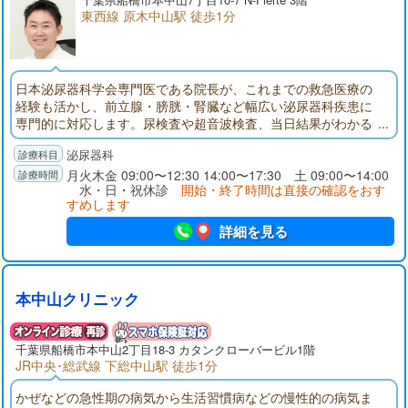
東西線 原木中山駅 徒歩1分
日本泌尿器科学会専門医である院長が、これまでの救急医療の
経験も活かし、前立腺・膀胱・腎臓など幅広い泌尿器科疾患に
専門的に対応します。尿検査や超音波検査、当日結果がわかる
採血検査など設備も充実し、迅速かつ的確な診断と、プライバ
泌尿器科
シーに配慮した安心の診療環境を整えています。原木中山駅東
口から徒歩1分と通院しやすく、お仕事帰りや買い物の合間にも
月火木金 09:00〜12:30 14:00〜17:30 土 09:00〜14:00
水・日・祝休診
開始・終了時間は直接の確認をおす
立ち寄れる立地です。
すめします
詳細を見る
本中山クリニック
千葉県
船橋市
本中山2丁目18-3 カタンクローバービル1階
JR中央･総武線 下総中山駅 徒歩1分
かぜなどの急性期の病気から生活習慣病などの慢性的の病気ま