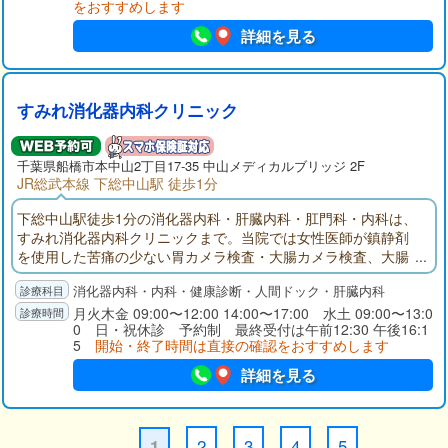
をおすすめします
詳細を見る
すみれ消化器内科クリニック
千葉県
船橋市
本中山2丁目17-35 中山メディカルブリッジ 2F
JR総武本線 下総中山駅 徒歩1分
下総中山駅徒歩1分の消化器内科・肝臓内科・肛門科・内科は、
すみれ消化器内科クリニックまで。当院では女性医師が鎮静剤
を使用した苦痛の少ない胃カメラ検査・大腸カメラ検査、大腸
ポリープ切除、胃・大腸の同日検査、土曜検査、経口・経鼻検
消化器内科・内科・健康診断・人間ドック・肝臓内科
査を行います。女性ならではの消化器症状のお悩みや、健康診
断での肝機能異常の診察も承ります。
月火木金 09:00〜12:00 14:00〜17:00 水土 09:00〜13:0
0 日・祝休診 予約制 最終受付は午前12:30 午後16:1
5
開始・終了時間は直接の確認をおすすめします
詳細を見る
2
3
4
5
1