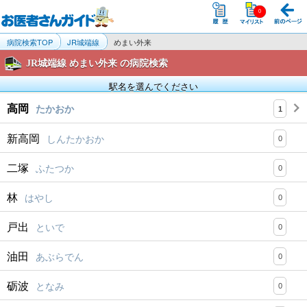
病院検索TOP
JR城端線
めまい外来
JR城端線 めまい外来 の病院検索
駅名を選んでください
高岡
たかおか
1
新高岡
しんたかおか
0
二塚
ふたつか
0
林
はやし
0
戸出
といで
0
油田
あぶらでん
0
砺波
となみ
0