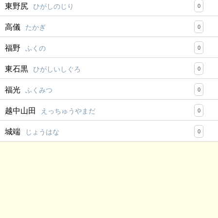
東野尻
ひがしのじり
0
高儀
たかぎ
0
福野
ふくの
0
東石黒
ひがしいしぐろ
0
福光
ふくみつ
0
越中山田
えっちゅうやまだ
0
城端
じょうはな
0